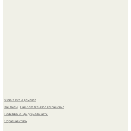
питомца?
В мексиканской тюрьме сьюдад-хуареса во время рейда
обнаружили необычного узника - лысого сфинкса с
татуировками.
© 2026 Все о ремонте
Контакты
Пользовательское соглашение
Политика конфидециальности
Обратная связь