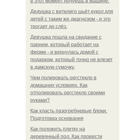
в этот момент ночуешь в машине.
Дедушка с витилиго шьёт кукол для
детей с таким же диагнозом - и это
трогает до слёз.
Девушка пошла на свидание с
парнем, который работает на
ферме - и вернулась домой с
подарком, который точно не влезет
в дамскую сумочку.
Чем полировать оргстекло в
домашних условиях. Как
отполировать оргстекло своими
руками?
Как класть пазогребневые блоки.
Подготовка основания
Как положить плитку на
деревянный пол. Как провести