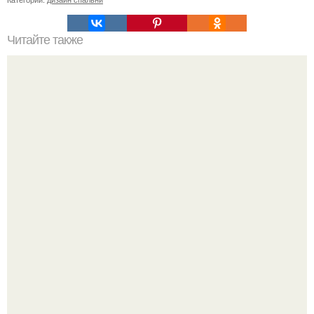
Читайте также
Пошаговая инструкция кладки барбекю из кирпича.
17 ноября 1955 года Мария Каллас вышла на сцену