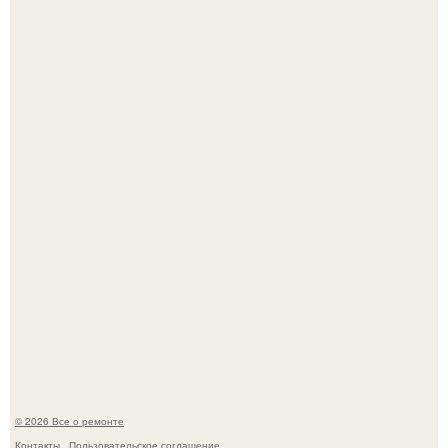
Башня дьявола. Девилс - тауэр (Devils Tower) или башня
дьявола - монолит вулканического происхождения
высотой 1558 м над уровнем моря.
Представьте: больше десяти лет жизни - с хроническими
болячками.
© 2026 Все о ремонте
Контакты
Пользовательское соглашение