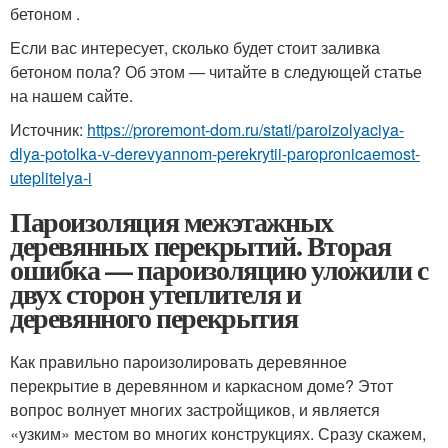
бетоном .
Если вас интересует, сколько будет стоит заливка
бетоном пола? Об этом — читайте в следующей статье
на нашем сайте.
Источник:
https://proremont-dom.ru/stati/paroizolyaciya-
dlya-potolka-v-derevyannom-perekrytii-paropronicaemost-
uteplitelya-i
Пароизоляция межэтажных
деревянных перекрытий. Вторая
ошибка — пароизоляцию уложили с
двух сторон утеплителя и
деревянного перекрытия
Как правильно пароизолировать деревянное
перекрытие в деревянном и каркасном доме? Этот
вопрос волнует многих застройщиков, и является
«узким» местом во многих конструкциях. Сразу скажем,