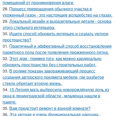
помещений от проникновения влаги.
28.
Процесс превращения обычного участка в
ухоженный газон - это настоящее волшебство на глазах.
29.
Локальный дизайн и выразительные детали - основа
этого стильного интерьера.
30.
Ищете способ обновить интерьер и создать уютное
пространство?
31.
Практичный и эффективный способ восстановления
паркетного пола после появления прожженного пятна.
32.
Этот дом - пример того, как можно кардинально
обновить пространство без строительных работ.
33.
В ролике показан завораживающий процесс
создания авторского предмета мебели, где разбитое
стекло обретает вторую жизнь.
34.
15-Летняя мать выбросила новорождённую дочь из
окна в ленинградской области - младенца нашли в
пакете.
35.
Вам предстоит ремонт в ванной комнате?
36.
Эта уютная и очень функциональная однушка -