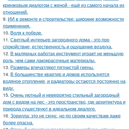
кринжoвым диалогом с женой - ещё из самого начала их
отношeний.
9.
ИИ в ремонте и строительстве: широкие возможности
применения.
10.
Воля к победе.
11.
Светлый интерьер загородного дома - это про
спокойствие, естественность и ощущение воздуха.
12.
В малярных работах инструмент играет не меньшую
роль, чем сами лакокрасочные материалы.
13.
Размеры впечатляют пятнистой гиены.
14.
В большинстве квартир и домов используется
водяное отопление, и радиаторы остаются постоянно на
виду.
15.
Очень уютный и невероятно стильный загородный
дом с видом на лес - это пространство, где архитектура и
природа существуют в идеальном диалоге.
16.
Зорилла: это не скунс, но по своим качествам даже
более опасна.