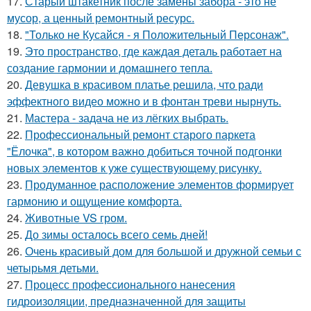
17.
Старый штакетник после замены забора - это не
мусор, а ценный ремонтный ресурс.
18.
"Только не Кусайся - я Положительный Персонаж".
19.
Это пространство, где каждая деталь работает на
создание гармонии и домашнего тепла.
20.
Девушка в красивом платье решила, что ради
эффектного видео можно и в фонтан треви нырнуть.
21.
Мастера - задача не из лёгких выбрать.
22.
Профессиональный ремонт старого паркета
"Ёлочка", в котором важно добиться точной подгонки
новых элементов к уже существующему рисунку.
23.
Продуманное расположение элементов формирует
гармонию и ощущение комфорта.
24.
Животные VS гром.
25.
До зимы осталось всего семь дней!
26.
Очень красивый дом для большой и дружной семьи с
четырьмя детьми.
27.
Процесс профессионального нанесения
гидроизоляции, предназначенной для защиты