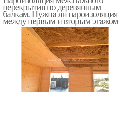
межэтажного
перекрытия по деревянным
перекрытия
балкам. Нужна ли пароизоляция
между первым и вторым этажом