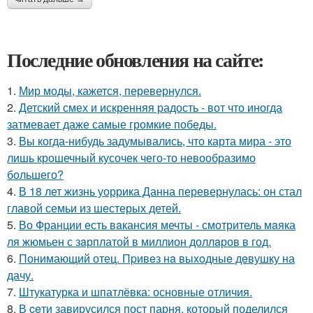
Последние обновления на сайте:
1.
Мир моды, кажется, перевернулся.
2.
Детский смех и искренняя радость - вот что иногда
затмевает даже самые громкие победы.
3.
Вы когда-нибудь задумывались, что карта мира - это
лишь крошечный кусочек чего-то невообразимо
большего?
4.
В 18 лет жизнь уоррика Данна перевернулась: он стал
главой семьи из шестерых детей.
5.
Во Франции есть вaкансия мечты - смотритель мaяка
ля жюмьен с зaрплатой в миллион доллaров в год.
6.
Понимающий отец. Пpивeз нa выxoдныe дeвушку на
дачу.
7.
Штукатурка и шпатлёвка: основные отличия.
8.
В ceти завирусился пост парня, который поделился