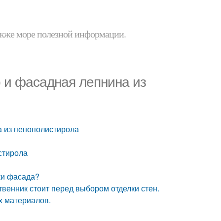
 также море полезной информации.
 и фасадная лепнина из
а из пенополистирола
стирола
ки фасада?
твенник стоит перед выбором отделки стен.
х материалов.