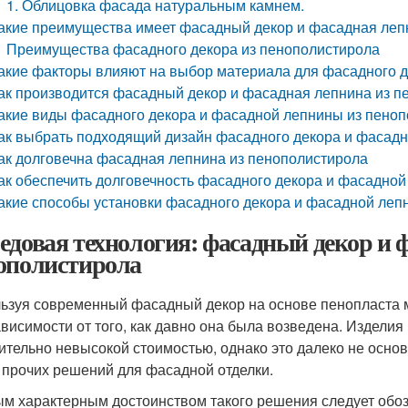
1. Облицовка фасада натуральным камнем.
акие преимущества имеет фасадный декор и фасадная леп
Преимущества фасадного декора из пенополистирола
акие факторы влияют на выбор материала для фасадного 
ак производится фасадный декор и фасадная лепнина из п
акие виды фасадного декора и фасадной лепнины из пеноп
ак выбрать подходящий дизайн фасадного декора и фасад
ак долговечна фасадная лепнина из пенополистирола
ак обеспечить долговечность фасадного декора и фасадно
акие способы установки фасадного декора и фасадной леп
едовая технология: фасадный декор и 
ополистирола
ьзуя современный фасадный декор на основе пенопласта м
ависимости от того, как давно она была возведена. Изделия
ительно невысокой стоимостью, однако это далеко не осно
 прочих решений для фасадной отделки.
м характерным достоинством такого решения следует обозн