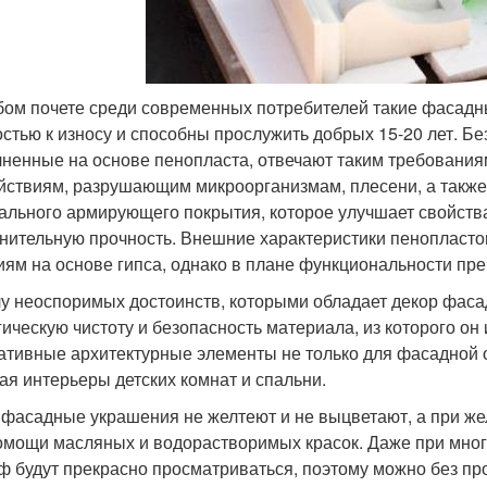
бом почете среди современных потребителей такие фасадн
остью к износу и способны прослужить добрых 15-20 лет. Б
ненные на основе пенопласта, отвечают таким требования
йствиям, разрушающим микроорганизмам, плесени, а также
ального армирующего покрытия, которое улучшает свойств
нительную прочность. Внешние характеристики пенопласто
иям на основе гипса, однако в плане функциональности пр
лу неоспоримых достоинств, которыми обладает декор фасад
гическую чистоту и безопасность материала, из которого он
ативные архитектурные элементы не только для фасадной о
ая интерьеры детских комнат и спальни.
 фасадные украшения не желтеют и не выцветают, а при же
омощи масляных и водорастворимых красок. Даже при мног
ф будут прекрасно просматриваться, поэтому можно без пр