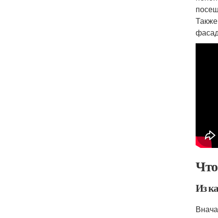
посещ
Также
фасад
Что
Из ка
Внача