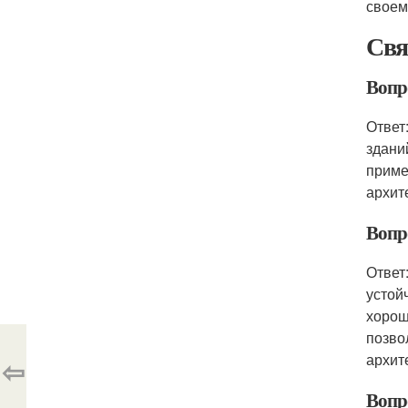
своем
Свя
Вопр
Ответ
здани
приме
архит
Вопр
Ответ
устой
хорош
позво
архит
⇦
Вопр