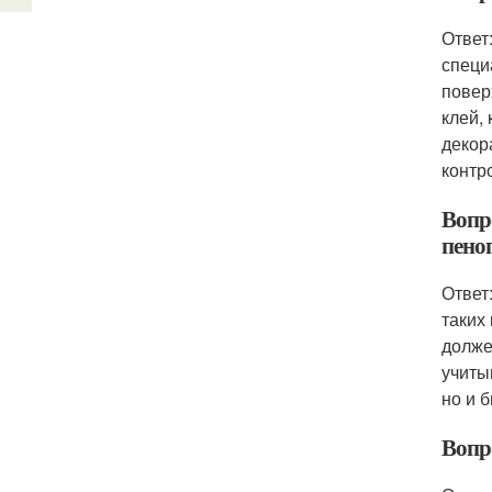
Ответ
специ
повер
клей,
декор
контр
Вопр
пено
Ответ
таких
долже
учиты
но и 
Вопр