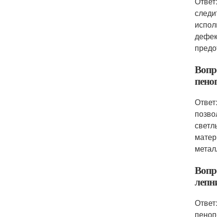
Ответ
следи
испол
дефек
предо
Вопр
пено
Ответ
позво
светл
матер
метал
Вопро
лепн
Ответ
пеноп