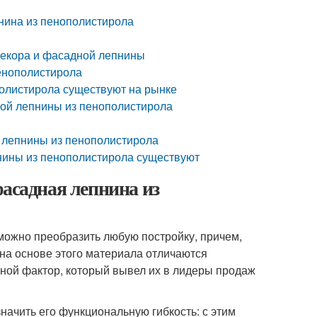
нина из пенополистирола
декора и фасадной лепнины
енополистирола
олистирола существуют на рынке
ной лепнины из пенополистирола
й лепнины из пенополистирола
нины из пенополистирола существуют
фасадная лепнина из
ожно преобразить любую постройку, причем,
 на основе этого материала отличаются
вной фактор, который вывел их в лидеры продаж
ачить его функциональную гибкость: с этим