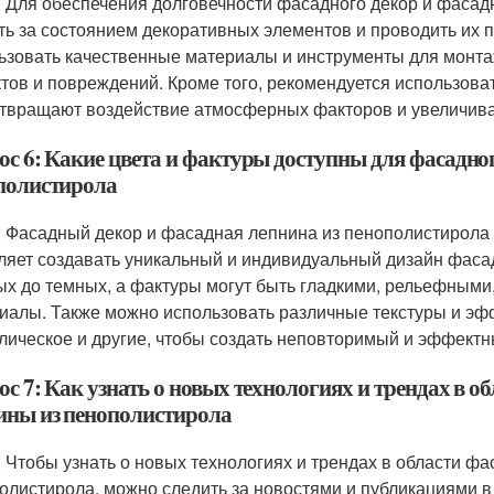
: Для обеспечения долговечности фасадного декор и фаса
ть за состоянием декоративных элементов и проводить их п
ьзовать качественные материалы и инструменты для монта
тов и повреждений. Кроме того, рекомендуется использов
твращают воздействие атмосферных факторов и увеличива
ос 6: Какие цвета и фактуры доступны для фасадно
полистирола
: Фасадный декор и фасадная лепнина из пенополистирола 
ляет создавать уникальный и индивидуальный дизайн фасад
ых до темных, а фактуры могут быть гладкими, рельефными
иалы. Также можно использовать различные текстуры и эфф
лическое и другие, чтобы создать неповторимый и эффектн
с 7: Как узнать о новых технологиях и трендах в о
ины из пенополистирола
: Чтобы узнать о новых технологиях и трендах в области ф
олистирола, можно следить за новостями и публикациями в