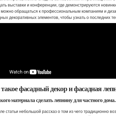
ать выставки и конференции, где демонстрируются новинк
 можно обращаться к профессиональным компаниям и диза
ных декоративных элементов, чтобы узнать о последних те
 такое фасадный декор и фасадная леп
кого материала сделать лепнину для частного дома.
ле статьи небольшой рассказ о том из чего традиционно во