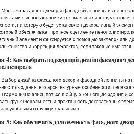
: Монтаж фасадного декор и фасадной лепнины из пенопо
алистами с использованием специальных инструментов и т
хности, на которую будет установлен декоративный элемен
 который обеспечивает прочное сцепление пенополистирола
ативный элемент и фиксируется с помощью заклёпок или др
оль качества и коррекция дефектов, если таковые имеются.
ос 4: Как выбрать подходящий дизайн фасадного де
полистирола
: Выбор дизайна фасадного декор и фасадной лепнины из п
 как стиль здания, его архитектурные особенности, целевая 
н гармонично вписываться в общую концепцию здания и соо
вать функциональность и практичность декоративных элемен
были удобными и функциональными.
ос 5: Как обеспечить долговечность фасадного деко