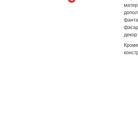
матер
допол
фанта
фасад
декор
Кроме
конст