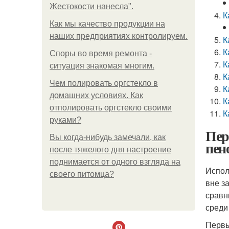
Жестокости нанесла".
К
Как мы качество продукции на
наших предприятиях контролируем.
К
К
Споры во время ремонта -
К
ситуация знакомая многим.
К
Чем полировать оргстекло в
К
домашних условиях. Как
К
отполировать оргстекло своими
К
руками?
Пер
Вы когда-нибудь замечали, как
пен
после тяжелого дня настроение
поднимается от одного взгляда на
Испол
своего питомца?
вне з
сравн
среди
Первы