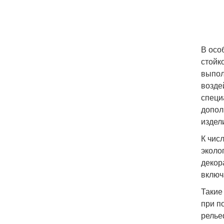
В осо
стойк
выпол
возде
специ
допол
издел
К чис
эколо
декор
включ
Такие
при п
релье