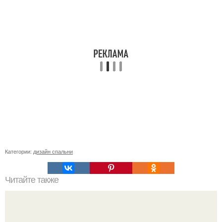
Категории:
дизайн спальни
Читайте также