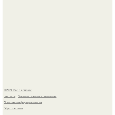
Apple.
Вы когда-нибудь замечали, как после тяжелого дня
настроение поднимается от одного взгляда на своего
питомца?
© 2026 Все о ремонте
Контакты
Пользовательское соглашение
Политика конфидециальности
Обратная связь