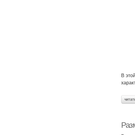
В это
харак
читат
Раз