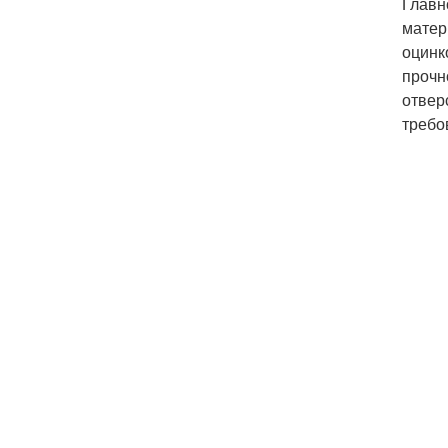
Главн
матер
оцинк
прочн
отвер
требо