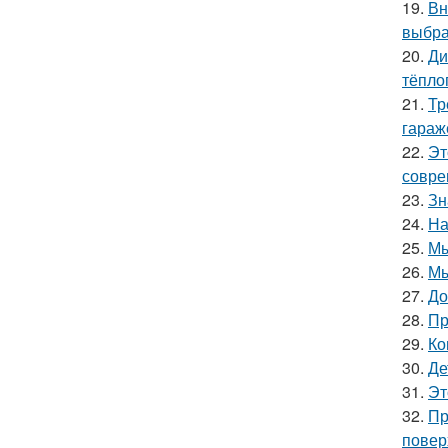
19.
Вн
выбра
20.
Ди
тёпло
21.
Тр
гараж
22.
Эт
совре
23.
Зн
24.
На
25.
Мы
26.
Мы
27.
До
28.
Пр
29.
Ко
30.
Де
31.
Эт
32.
Пр
повер