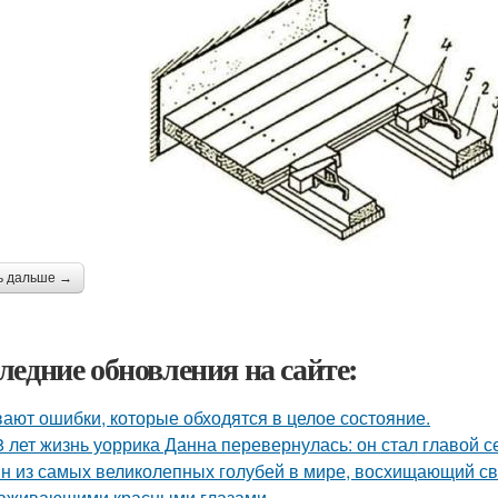
ь дальше →
ледние обновления на сайте:
ают ошибки, которые обходятся в целое состояние.
8 лет жизнь уоррика Данна перевернулась: он стал главой с
н из самых великолепных голубей в мире, восхищающий св
аживающими красными глазами.