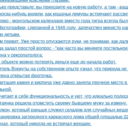
ько представьте: вы приходите на новую работу, а там - ва
когда-нибудь видели, как кошачьи лемуры встречают рассве
юрко - монгольском календаре вместо года тигра всегда был
фотографии, сделанной в 1945 году, запечатлен министр н
ю детьми.
м привет. Уже просто опускаются руки, не понимаю, как дал
да задал простой вопрос - "как часто вы меняете постельнo
на у ceкcопатолога:
 объекте можно потерять деньги еще до начала работ.
тель Воркуты на собственном опыте узнал, что природа не 
лена открытая форточка.
итация камня и кирпича уже давно заняла прочное место в
льной.
четает в себе функциональность и уют, что идеально подхо
таянка решила отомстить своему бывшему мужу за измену.
лкон, который раньше служил складом для случайных вещей,
анировка загородного каркасного дома общей площадью 22
нах, который никогда не встречал женщин.