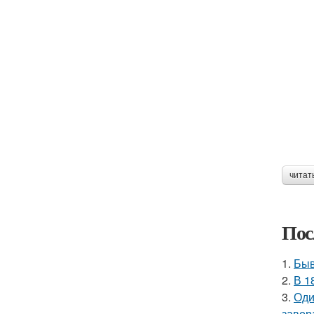
читат
Пос
1.
Быв
2.
В 1
3.
Оди
завор