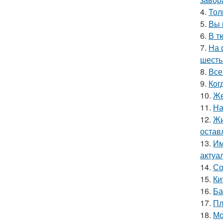
4.
Тол
5.
Вы 
6.
В т
7.
На 
шесть
8.
Все
9.
Кoг
10.
Же
11.
На
12.
Жи
остав
13.
Им
актуа
14.
Со
15.
Ки
16.
Ба
17.
Пл
18.
Мо