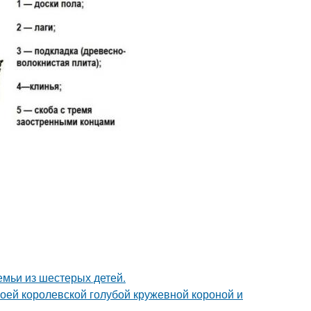
емьи из шестерых детей.
оей королевской голубой кружевной короной и