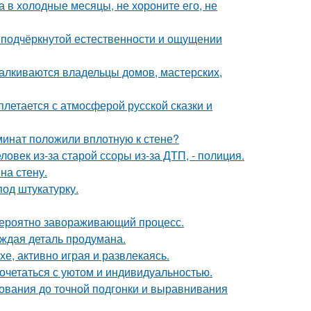
а в холодные месяцы, не хороните его, не
 подчёркнутой естественности и ощущении
талкиваются владельцы домов, мастерских,
летается с атмосферой русской сказки и
аминат положили вплотную к стене?
овек из-за старой ссоры из-за ДТП, - полиция.
на стену.
од штукатурку.
евероятно завораживающий процесс.
аждая деталь продумана.
е, активно играя и развлекаясь.
сочетаться с уютом и индивидуальностью.
нования до точной подгонки и выравнивания