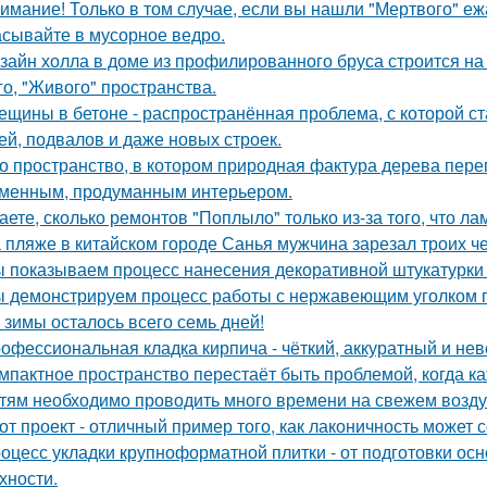
имание! Только в том случае, если вы нашли "Мертвого" еж
сывайте в мусорное ведро.
зайн холла в доме из профилированного бруса строится на
го, "Живого" пространства.
ещины в бетоне - распространённая проблема, с которой с
ей, подвалов и даже новых строек.
о пространство, в котором природная фактура дерева переп
менным, продуманным интерьером.
аете, сколько ремонтов "Поплыло" только из-за того, что л
 пляже в китайском городе Санья мужчина зарезал троих чел
 показываем процесс нанесения декоративной штукатурки 
 демонстрируем процесс работы с нержавеющим уголком п
 зимы осталось всего семь дней!
офессиональная кладка кирпича - чёткий, аккуратный и н
мпактное пространство перестаёт быть проблемой, когда к
тям необходимо проводить много времени на свежем воздух
от проект - отличный пример того, как лаконичность может 
оцесс укладки крупноформатной плитки - от подготовки ос
хности.