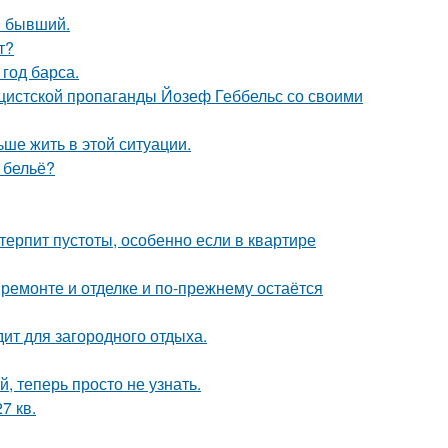
ш бывший.
т?
 год барса.
ацистской пропаганды Йозеф Геббельс со своими
ьше жить в этой ситуации.
е бельё?
терпит пустоты, особенно если в квартире
 ремонте и отделке и по-прежнему остаётся
дит для загородного отдыха.
 теперь просто не узнать.
7 кв.