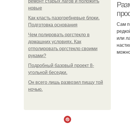
ремонт старых лагов и положить
Раз
новые
про
Как класть пазогребневые блоки.
Сам п
Подготовка основания
редко
Чем полировать оргстекло в
или л
домашних условиях. Как
насти
отполировать оргстекло своими
можно
руками?
Подробный базовый проект 8-
угольной беседки.
Он всего лишь развозил пиццу той
ночью.