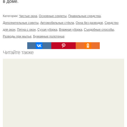
в доме.
Категории:
Чистые окна
,
Основные секреты
,
Правильные средства
,
Дополнительные советы
,
Автомобильные стёкла
,
Окна без разводов
,
Средство
для окон
,
Пятна с окон
,
Сухая уборка
,
Влажная уборка
,
Съедобные способы
,
Разводы при мытье
,
Бумажные полотенца
Читайте также
На ДВП можно клеить обои. Чем обработать ДВП перед
поклейкой обоев?