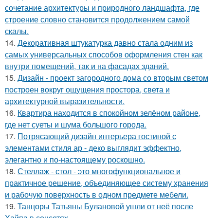
сочетание архитектуры и природного ландшафта, где
строение словно становится продолжением самой
скалы.
14.
Декоративная штукатурка давно стала одним из
самых универсальных способов оформления стен как
внутри помещений, так и на фасадах зданий.
15.
Дизайн - проект загородного дома со вторым светом
построен вокруг ощущения простора, света и
архитектурной выразительности.
16.
Квартира находится в спокойном зелёном районе,
где нет суеты и шума большого города.
17.
Потрясающий дизайн интерьера гостиной с
элементами стиля ар - деко выглядит эффектно,
элегантно и по-настоящему роскошно.
18.
Стеллаж - стол - это многофункциональное и
практичное решение, объединяющее систему хранения
и рабочую поверхность в одном предмете мебели.
19.
Танцоры Татьяны Булановой ушли от неё после
Хайпа в соцсетях.