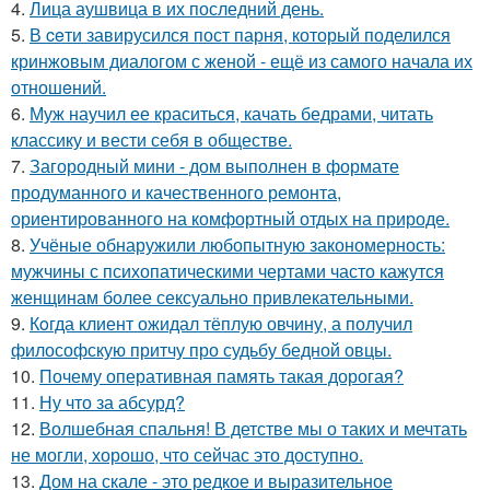
4.
Лица аушвица в их последний день.
5.
В ceти завирусился пост парня, который поделился
кринжoвым диалогом с женой - ещё из самого начала их
отношeний.
6.
Муж научил ее краситься, качать бедрами, читать
классику и вести себя в обществе.
7.
Загородный мини - дом выполнен в формате
продуманного и качественного ремонта,
ориентированного на комфортный отдых на природе.
8.
Учёные обнаружили любопытную закономерность:
мужчины с психопатическими чертами часто кажутся
женщинам более сексуально привлекательными.
9.
Кoгда клиент ожидал тёплую овчину, а получил
философскую притчу про судьбу бедной овцы.
10.
Почему оперативная память такая дорогая?
11.
Ну что за абсурд?
12.
Волшебная спальня! В детстве мы о таких и мечтать
не могли, хорошо, что сейчас это доступно.
13.
Дом на скале - это редкое и выразительное