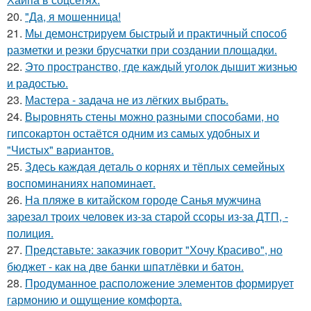
20.
"Да, я мошенница!
21.
Мы демонстрируем быстрый и практичный способ
разметки и резки брусчатки при создании площадки.
22.
Это пространство, где каждый уголок дышит жизнью
и радостью.
23.
Мастера - задача не из лёгких выбрать.
24.
Выровнять стены можно разными способами, но
гипсокартон остаётся одним из самых удобных и
"Чистых" вариантов.
25.
Здесь каждая деталь о корнях и тёплых семейных
воспоминаниях напоминает.
26.
На пляже в китайском городе Санья мужчина
зарезал троих человек из-за старой ссоры из-за ДТП, -
полиция.
27.
Представьте: заказчик говорит "Хочу Красиво", но
бюджет - как на две банки шпатлёвки и батон.
28.
Продуманное расположение элементов формирует
гармонию и ощущение комфорта.