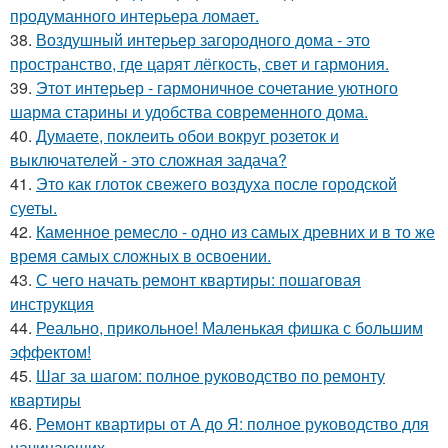
продуманного интерьера ломает.
38.
Воздушный интерьер загородного дома - это
пространство, где царят лёгкость, свет и гармония.
39.
Этот интерьер - гармоничное сочетание уютного
шарма старины и удобства современного дома.
40.
Думаете, поклеить обои вокруг розеток и
выключателей - это сложная задача?
41.
Это как глоток свежего воздуха после городской
суеты.
42.
Каменное ремесло - одно из самых древних и в то же
время самых сложных в освоении.
43.
С чего начать ремонт квартиры: пошаговая
инструкция
44.
Реально, прикольное! Маленькая фишка с большим
эффектом!
45.
Шаг за шагом: полное руководство по ремонту
квартиры
46.
Ремонт квартиры от А до Я: полное руководство для
начинающих