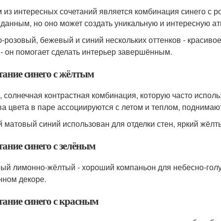
 из интересных сочетаний является комбинация синего с р
данным, но оно может создать уникальную и интересную ат
-розовый, бежевый и синий нескольких оттенков - красивое
 - он помогает сделать интерьер завершённым.
тание синего с жёлтым
, солнечная контрастная комбинация, которую часто использу
ва цвета в паре ассоциируются с летом и теплом, поднимаю
й матовый синий использован для отделки стен, яркий жёлты
ание синего с зелёным
ый лимонно-жёлтый - хороший компаньон для небесно-голуб
нном декоре.
тание синего с красным