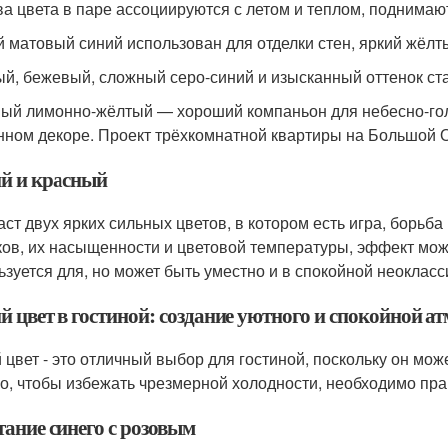
ва цвета в паре ассоциируются с летом и теплом, поднимаю
й матовый синий использован для отделки стен, яркий жёлты
й, бежевый, сложный серо-синий и изысканный оттенок ста
ый лимонно-жёлтый — хороший компаньон для небесно-голу
нном декоре. Проект трёхкомнатной квартиры на Большой 
й и красный
аст двух ярких сильных цветов, в котором есть игра, борьб
ков, их насыщенности и цветовой температуры, эффект мож
ьзуется для, но может быть уместно и в спокойной неокласс
й цвет в гостиной: создание уютного и спокойной а
 цвет - это отличный выбор для гостиной, поскольку он мо
о, чтобы избежать чрезмерной холодности, необходимо прав
тание синего с розовым