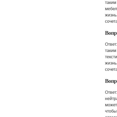
таким
мебел
жизнь
сочет
Вопро
Ответ
таким
текст
жизнь
сочет
Вопро
Ответ
нейтр
может
чтобы