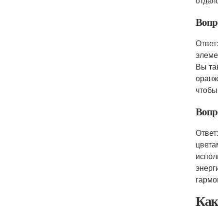
отдел
Вопро
Ответ
элеме
Вы та
оранж
чтобы
Вопро
Ответ
цвета
испол
энерг
гармо
Как