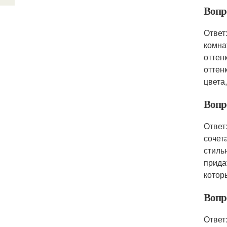
Вопр
Ответ
комна
оттен
оттен
цвета
Вопро
Ответ
сочет
стиль
прида
котор
Вопро
Ответ