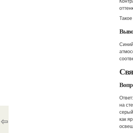
Контр
оттен
Такое
Выв
Синий
атмос
соотв
Свя
Вопр
Ответ
на ст
серый
⇦
как я
освещ