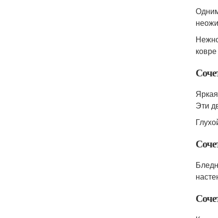
Одним
неожи
Нежно
ковре
Соче
Яркая
Эти д
Глухо
Сочет
Бледн
насте
Соче