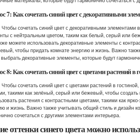
очные материалы, которые будут гармонично сочетаться с 
с 7: Как сочетать синий цвет с декоративными эле
: Чтобы сочетать синий цвет с декоративными элементами 
нты с нейтральным цветом, таким как белый, серый или беж
кже можете использовать декоративные элементы с контрас
евый, чтобы придать комнате энергию и жизнь. Важно такж
 выбрать декоративные элементы, которые будут гармоничн
с 8: Как сочетать синий цвет с цветами растений в 
: Чтобы сочетать синий цвет с цветами растений в гостино
ми, такими как зелёный, серый или бежевый, чтобы создать
ьзовать растения с контрастными цветами, такими как ярк
ию и жизнь. Важно также учитывать общий стиль и дизайн к
нично сочетаться с другими элементами интерьера.
ие оттенки синего цвета можно использ