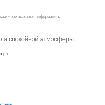
 также море полезной информации.
го и спокойной атмосферы
сферы
остиной