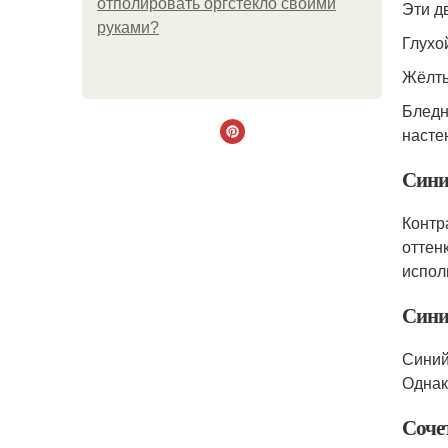
отполировать оргстекло своими
Эти д
руками?
Глухо
Жёлты
Бледн
насте
Сини
Контр
оттен
испол
Сини
Синий
Однак
Соче