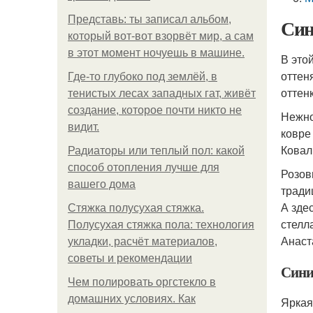
Представь: ты записал альбом,
Син
который вот-вот взорвёт мир, а сам
в этот момент ночуешь в машине.
В это
оттен
Где-то глубоко под землёй, в
оттен
тенистых лесах западных гат, живёт
создание, которое почти никто не
Нежно
видит.
ковре
Ковал
Радиаторы или теплый пол: какой
способ отопления лучше для
Розов
вашего дома
тради
А зде
Стяжка полусухая стяжка.
стелл
Полусухая стяжка пола: технология
Анаст
укладки, расчёт материалов,
советы и рекомендации
Сини
Чем полировать оргстекло в
домашних условиях. Как
Яркая