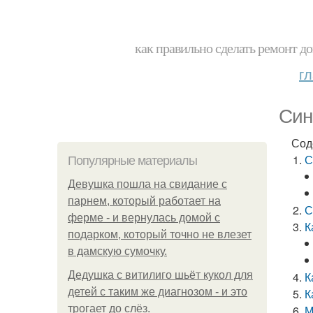
как правильно сделать ремонт до
г
Син
Сод
С
Популярные материалы
Девушка пошла на свидание с
парнем, который работает на
С
ферме - и вернулась домой с
К
подарком, который точно не влезет
в дамскую сумочку.
Дедушка с витилиго шьёт кукол для
К
детей с таким же диагнозом - и это
К
трогает до слёз.
М