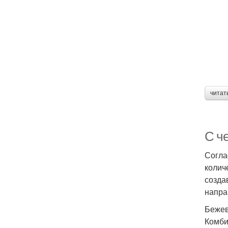
читат
С ч
Согла
колич
созда
напра
Бежев
Комби