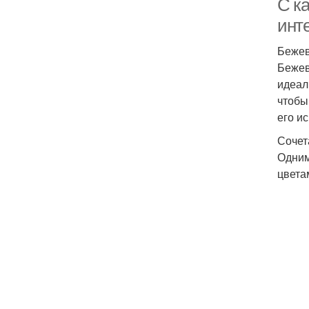
С к
инт
Бежев
Бежев
идеал
чтобы
его и
Сочет
Одним
цвета