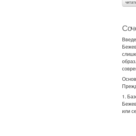
читат
Соч
Введ
Бежев
слишк
образ
совре
Основ
Прежд
1. Ба
Бежев
или с