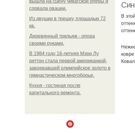
вышла на сцену чикагской оперы и
Син
сорвала овации.
В это
Из двушки в трешку, площадью 72
оттен
кв.
оттен
Деревянный трельяж - опора
своими руками.
Нежно
ковре
В 1984 году 16-летняя Мэри Лу
Ковал
реттон стала первой американкой,
завоевавшей олимпийское золото в
гимнастическом многоборье.
Кухня - гостиная после
капитального ремонта.