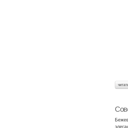
читат
Сов
Бежев
элега