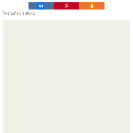
Читайте также
Избавляемся от грибка: просто и эффективно.
Споры во время ремонта - ситуация знакомая многим.