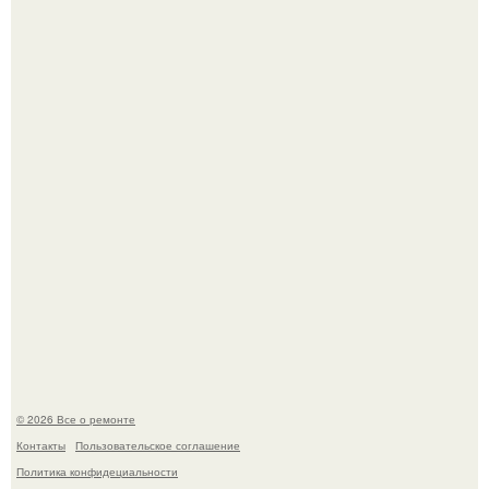
Башня дьявола. Девилс - тауэр (Devils Tower) или башня
дьявола - монолит вулканического происхождения
высотой 1558 м над уровнем моря.
Представьте, как выглядит мир глазами пчелы или
бабочки.
© 2026 Все о ремонте
Контакты
Пользовательское соглашение
Политика конфидециальности