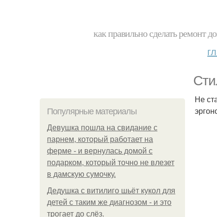
как правильно сделать ремонт до
г
Сти
Не ст
эргон
Популярные материалы
Девушка пошла на свидание с
парнем, который работает на
ферме - и вернулась домой с
подарком, который точно не влезет
в дамскую сумочку.
Дедушка с витилиго шьёт кукол для
детей с таким же диагнозом - и это
трогает до слёз.