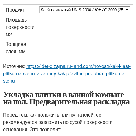
Продукт
Площадь
поверхности
м
2
Толщина
слоя, мм.
Источник:
https://idei-dizajna.ru-land.com/novosti/kak-klast-
plitku-na-stenu-v-vannoy-kak-pravilno-podobrat-plitku-na-
stenu
Укладка плитки в ванной комнате
на пол. Предварительная раскладка
Перед тем, как положить плитку на клей, ее
рекомендуется разложить по сухой поверхности
основания. Это позволит: