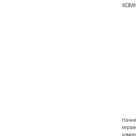
ком
Начне
керам
измер