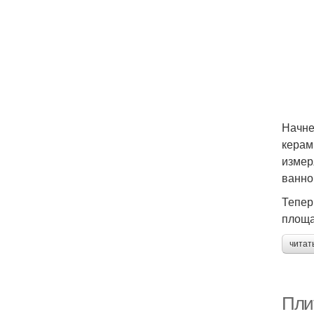
Начне
керам
измер
ванно
Тепер
площа
читат
Пли