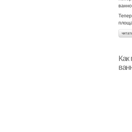
ванно
Тепер
площа
читат
Как
ван