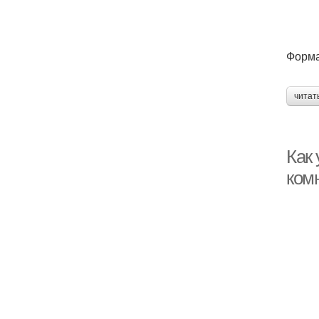
Форма
читат
Как 
ком