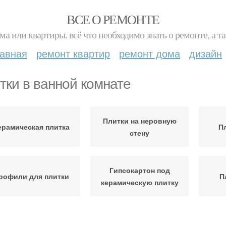
ВСЕ О РЕМОНТЕ
ма или квартиры. всё что необходимо знать о ремонте, а
лавная
ремонт квартир
ремонт дома
дизайн
тки в ванной комнате
Плитки на неровную
ерамическая плитка
П
стену
Гипсокартон под
рофили для плитки
П
керамическую плитку
литки на большой
Плитки без раскладки