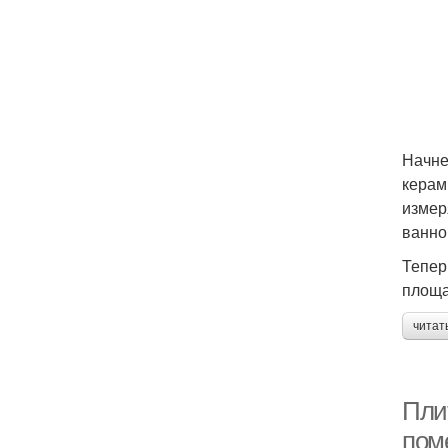
Начне
керам
измер
ванно
Тепер
площа
читат
Плит
пом