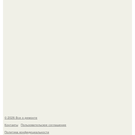
В мексиканской тюрьме сьюдад-хуареса во время рейда
обнаружили необычного узника - лысого сфинкса с
татуировками.
Представьте: больше десяти лет жизни - с хроническими
болячками.
© 2026 Все о ремонте
Контакты
Пользовательское соглашение
Политика конфидециальности