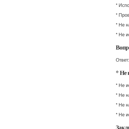
* Исп
* Про
* Не 
* Не 
Вопр
Ответ
* Не 
* Не 
* Не 
* Не 
* Не 
Закл