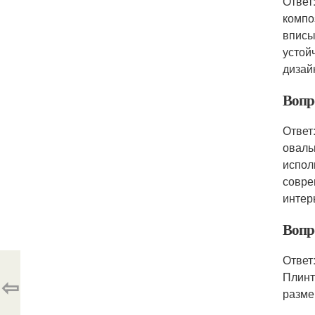
Ответ
компо
вписы
устой
дизай
Вопр
Ответ
оваль
испол
совре
интер
Вопр
Ответ
Плинт
⇦
разме