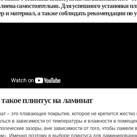
лнена самостоятельно. Для успешного установки п
р и материал, а также соблюдать рекомендации по у
 такое плинтус на ламинат
ат – это плавающее покрытие, которое не крепится жестко
аться в зависимости от температуры и влажности в помеще
логические зазоры, вне зависимости от того, чтобы ламели 
м». Именно поэтому в выборе плинтуса для ламинированно