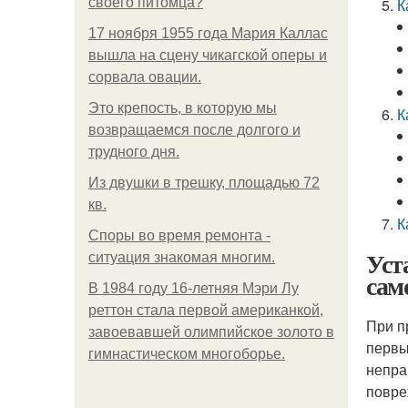
своего питомца?
К
17 ноября 1955 года Мария Каллас
вышла на сцену чикагской оперы и
сорвала овации.
Это крепость, в которую мы
К
возвращаемся после долгого и
трудного дня.
Из двушки в трешку, площадью 72
кв.
К
Споры во время ремонта -
Уст
ситуация знакомая многим.
сам
В 1984 году 16-летняя Мэри Лу
реттон стала первой американкой,
При п
завоевавшей олимпийское золото в
первы
гимнастическом многоборье.
непра
повре