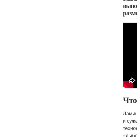
выпо
разме
Что
Ламин
и суж
техно
«дыбо