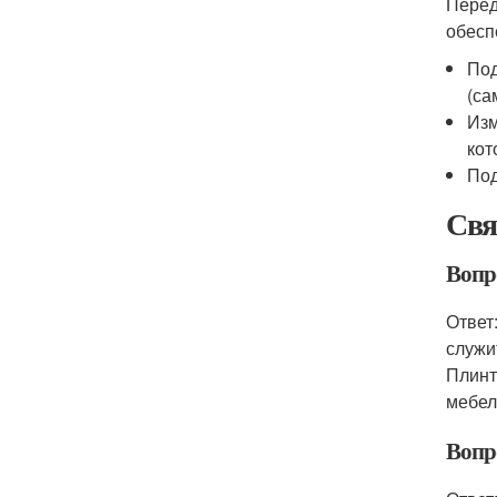
Перед
обесп
Под
(са
Изм
кот
Под
Свя
Вопро
Ответ
служи
Плинт
мебел
Вопр