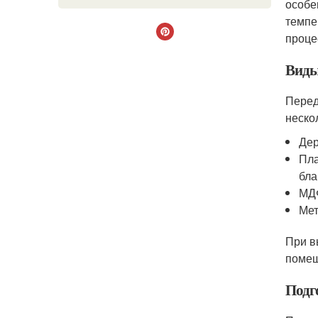
особе
темпе
проце
Виды
Перед
неско
Дер
Пла
бла
МДФ
Мет
При в
помещ
Подг