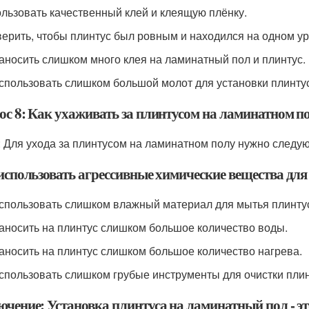
ользовать качественный клей и клеящую плёнку.
верить, чтобы плинтус был ровным и находился на одном ур
наносить слишком много клея на ламинатный пол и плинтус.
использовать слишком большой молот для установки плинту
ос 8: Как ухаживать за плинтусом на ламинатном п
: Для ухода за плинтусом на ламинатном полу нужно след
использовать агрессивные химические вещества для
использовать слишком влажный материал для мытья плинту
наносить на плинтус слишком большое количество воды.
наносить на плинтус слишком большое количество нагрева.
использовать слишком грубые инструменты для очистки плин
ючение: Установка плинтуса на ламинатный пол - эт