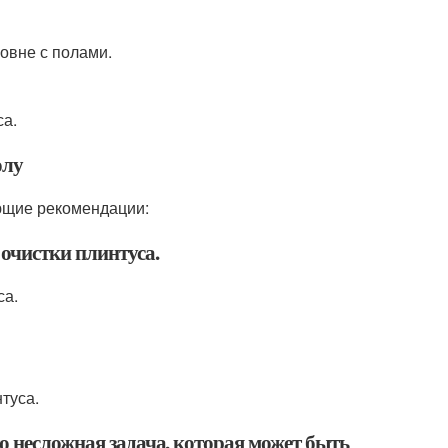
овне с полами.
са.
олу
ующие рекомендации:
 очистки плинтуса.
са.
туса.
о несложная задача, которая может быть