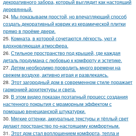
декоративного забора, который выглядит как настоящий
деревянный.
24.
Мы показываем простой, но впечатляющий способ
создать декоративный коврик из керамической плитки
прямо в проёме двери.
25.
Комната, в которой сочетаются лёгкость, уют и
вдохновляющая атмосфера.
26.
Стильное пространство под крышей, где каждая
деталь продумана с любовью к комфорту и эстетике.
27.
Детям необходимо проводить много времени на
свежем воздухе, активно играя и развлекаясь.
28.
Этот загородный дом в современном стиле поражает
гармонией архитектуры и света.
29.
В этом видео показан поэтапный процесс создания
настенного покрытия с мраморным эффектом с
помощью венецианской штукатурки.
30.
Мягкие оттенки, аккуратные текстуры и тёплый свет
делают пространство по-настоящему комфортным.
31.
Этот дом стал воплощением комфорта, тепла и