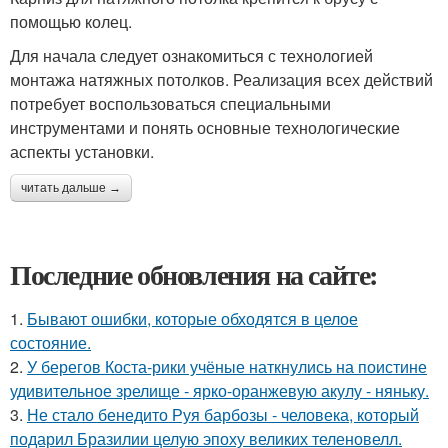
помощью колец.
Для начала следует ознакомиться с технологией
монтажа натяжных потолков. Реализация всех действий
потребует воспользоваться специальными
инструментами и понять основные технологические
аспекты установки.
читать дальше →
Последние обновления на сайте:
1.
Бывают ошибки, которые обходятся в целое
состояние.
2.
У берегов Коста-рики учёные наткнулись на поистине
удивительное зрелище - ярко-оранжевую акулу - няньку.
3.
Не стало бенедито Руя барбозы - человека, который
подарил Бразилии целую эпоху великих теленовелл.