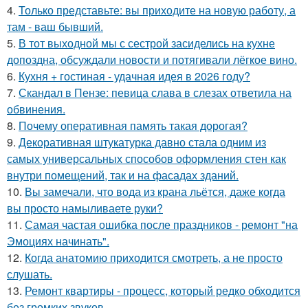
4.
Только представьте: вы приходите на новую работу, а
там - ваш бывший.
5.
В тот выходной мы с сестрой засиделись на кухне
допоздна, обсуждали новости и потягивали лёгкое вино.
6.
Кухня + гостиная - удачная идея в 2026 году?
7.
Скандал в Пензе: певица слава в слезах ответила на
обвинения.
8.
Почему оперативная память такая дорогая?
9.
Декоративная штукатурка давно стала одним из
самых универсальных способов оформления стен как
внутри помещений, так и на фасадах зданий.
10.
Вы замечали, что вода из крана льётся, даже когда
вы просто намыливаете руки?
11.
Самая частая ошибка после праздников - ремонт "на
Эмоциях начинать".
12.
Когда анатомию приходится смотреть, а не просто
слушать.
13.
Ремонт квартиры - процесс, который редко обходится
без громких звуков.