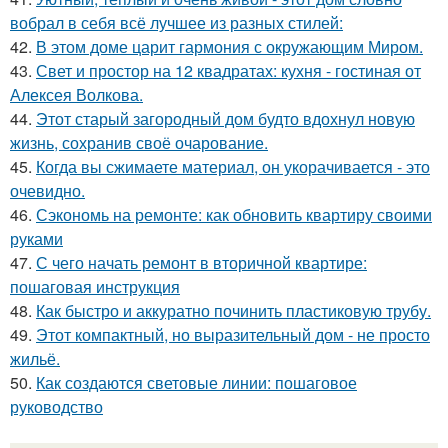
вобрал в себя всё лучшее из разных стилей:
42.
В этом доме царит гармония с окружающим Миром.
43.
Свет и простор на 12 квадратах: кухня - гостиная от
Алексея Волкова.
44.
Этот старый загородный дом будто вдохнул новую
жизнь, сохранив своё очарование.
45.
Когда вы сжимаете материал, он укорачивается - это
очевидно.
46.
Сэкономь на ремонте: как обновить квартиру своими
руками
47.
С чего начать ремонт в вторичной квартире:
пошаговая инструкция
48.
Как быстро и аккуратно починить пластиковую трубу.
49.
Этот компактный, но выразительный дом - не просто
жильё.
50.
Как создаются световые линии: пошаговое
руководство