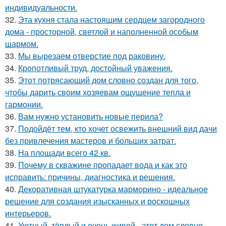
индивидуальности.
32.
Эта кухня стала настоящим сердцем загородного
дома - просторной, светлой и наполненной особым
шармом.
33.
Мы вырезаем отверстие под раковину.
34.
Кропотливый труд, достойный уважения.
35.
Этот потрясающий дом словно создан для того,
чтобы дарить своим хозяевам ощущение тепла и
гармонии.
36.
Вам нужно установить новые перила?
37.
Подойдёт тем, кто хочет освежить внешний вид дачи
без привлечения мастеров и больших затрат.
38.
На площади всего 42 кв.
39.
Почему в скважине пропадает вода и как это
исправить: причины, диагностика и решения.
40.
Декоративная штукатурка марморино - идеальное
решение для создания изысканных и роскошных
интерьеров.
41.
Уютный, тёплый и очень живой - этот дом словно