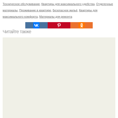
Техническое обслуживание
,
Квартиры для максимального удобства
,
Отделочные
материалы
,
Проживание в квартире
,
Безопасное жильё
,
Квартиры для
максимального комфорта
,
Материалы для ремонта
Читайте также
Пластиковые окна: как выбрать лучшие