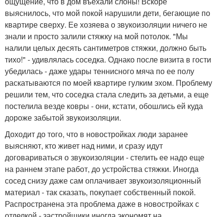
ощущение, что в дом въехали слоны! Вскоре
выяснилось, что мой покой нарушили дети, бегающие по
квартире сверху. Ее хозяева о звукоизоляции ничего не
знали и просто залили стяжку на мой потолок. "Мы
налили целых десять сантиметров стяжки, должно быть
тихо!" - удивлялась соседка. Однако после визита в гости
убедилась - даже удары теннисного мяча по ее полу
раскатываются по моей квартире гулким эхом. Проблему
решили тем, что соседка стала следить за детьми, а еще
постелила везде ковры - они, кстати, обошлись ей куда
дороже забытой звукоизоляции.
Доходит до того, что в новостройках люди заранее
выясняют, кто живет над ними, и сразу идут
договариваться о звукоизоляции - стелить ее надо еще
на раннем этапе работ, до устройства стяжки. Иногда
сосед снизу даже сам оплачивает звукоизоляционный
материал - так сказать, покупает собственный покой.
Распространена эта проблема даже в новостройках с
отделкой - застройщики иногда экономят на