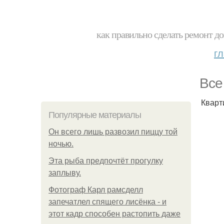
как правильно сделать ремонт до
г
Все
Кварти
Популярные материалы
Он всего лишь развозил пиццу той
ночью.
Эта рыба предпочтёт прогулку
заплыву.
Фотограф Карл рамсделл
запечатлел спящего лисёнка - и
этот кадр способен растопить даже