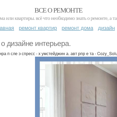
ВСЕ О РЕМОНТЕ
ма или квартиры. всё что необходимо знать о ремонте, а
лавная
ремонт квартир
ремонт дома
дизайн
 о дизайне интерьера.
ра п сле э спресс - х умстейджин а. авт рпр е та - Cozy_Sol