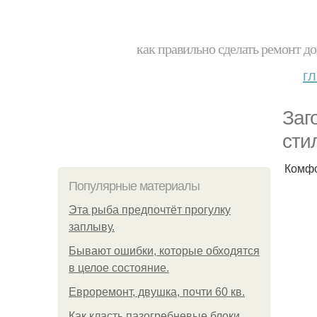
как правильно сделать ремонт до
г
Заг
сти
Комфо
Популярные материалы
Эта рыба предпочтёт прогулку
заплыву.
Бывают ошибки, которые обходятся
в целое состояние.
Евроремонт, двушка, почти 60 кв.
Как класть пазогребневые блоки.