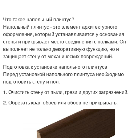
Что такое напольный плинтус?
Вырезы в пластиковом
Плинтус для
Напольный плинтус - это элемент архитектурного
плинтусе
углублений
оформления, который устанавливается у основания
стены и прикрывает место соединения с полками. Он
выполняет не только декоративную функцию, но и
Соединения между
защищает стену от механических повреждений.
пластиковыми
Скрытый плинтус
Подготовка к установке напольного плинтуса
плинтусами
Перед установкой напольного плинтуса необходимо
подготовить стену и пол.
1. Очистить стену от пыли, грязи и других загрязнений.
Плинтус к поверхности
Деревянный плинтус
2. Обрезать края обоев или обоев не прикрывать.
Материал для плинтуса
Дерева для плинтуса