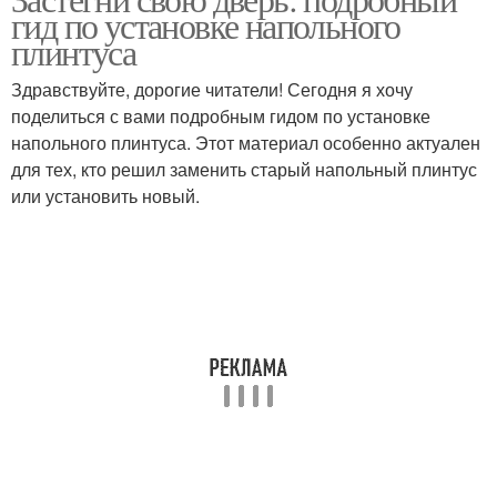
Плинтусы из дерева
Плинтус на полу
гид по установке напольного
плинтуса
Здравствуйте, дорогие читатели! Сегодня я хочу
поделиться с вами подробным гидом по установке
Плинтус на кафель
Плинтус на паркет
напольного плинтуса. Этот материал особенно актуален
для тех, кто решил заменить старый напольный плинтус
или установить новый.
Дюполимерные
Деревянные плинтусы
плинтусы
Плинтус под нужный
Пластиковый плинтус
размер
Плинтус на месте
Пластиковые плинтусы