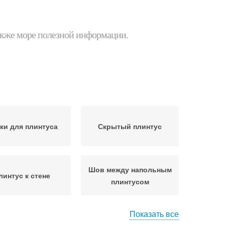
 также море полезной информации.
ки для плинтуса
Скрытый плинтус
Шов между напольным
линтус к стене
плинтусом
Показать все
интус на паркет
Плинтус в квартире