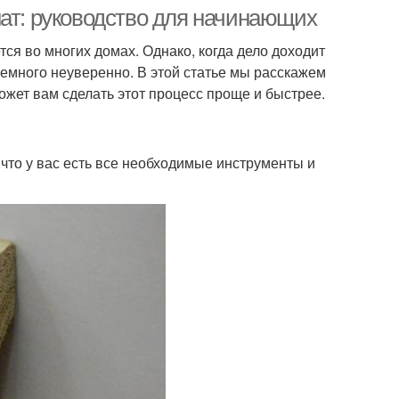
нат: руководство для начинающих
ся во многих домах. Однако, когда дело доходит
немного неуверенно. В этой статье мы расскажем
юполимерные
Плинтус от артема
ожет вам сделать этот процесс проще и быстрее.
плинтусы
, что у вас есть все необходимые инструменты и
Плинтус для
Плинтус для комнаты
деленной площади
интус на стену
Плинтус из дерева
Плинтус из
Каменный плинтус
юрополимера