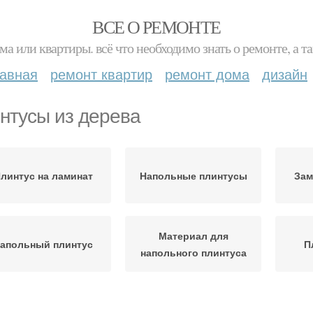
ВСЕ О РЕМОНТЕ
ма или квартиры. всё что необходимо знать о ремонте, а
лавная
ремонт квартир
ремонт дома
дизайн
нтусы из дерева
линтус на ламинат
Напольные плинтусы
Зам
Материал для
апольный плинтус
П
напольного плинтуса
Плинтус на полу
Плинтус на кафель
Пл