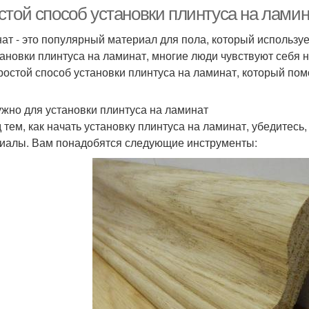
стой способ установки плинтуса на лами
ат - это популярный материал для пола, который использует
тановки плинтуса на ламинат, многие люди чувствуют себя 
Шпонированный
Д
Деревянные плинтусы
ростой способ установки плинтуса на ламинат, который пом
плинтус
ужно для установки плинтуса на ламинат
 тем, как начать установку плинтуса на ламинат, убедитесь
Плинтус от пыли
Пластиковые плинтусы
иалы. Вам понадобятся следующие инструменты:
опре
астиковый плинтус
Плинтусы из пластика
Пл
Полиуретановый
робковый плинтус
плинтус
д