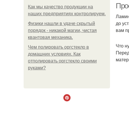
Про
Как мы качество продукции на
наших предприятиях контролируем.
Ламин
до ус
Физики нашли в удаче скрытый
вам п
порядок - никакой магии, чистая
квантовая механика.
Что н
Чем полировать оргстекло в
Перед
домашних условиях. Как
матер
отполировать оргстекло своими
руками?
Пл
П