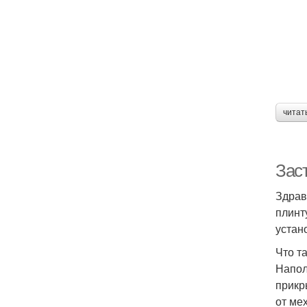
на
Пл
читат
Зас
Здрав
плинт
устан
Что т
Напол
прикр
от ме