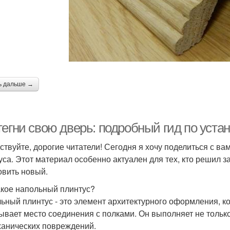
Материал для
Плинтус к полу
Пл
польных плинтусов
интус в зависимости
Плинтусы в углах
ь дальше →
тегни свою дверь: подробный гид по уста
ствуйте, дорогие читатели! Сегодня я хочу поделиться с в
уса. Этот материал особенно актуален для тех, кто решил 
овить новый.
акое напольный плинтус?
ьный плинтус - это элемент архитектурного оформления, к
ывает место соединения с полками. Он выполняет не тольк
ханических повреждений.