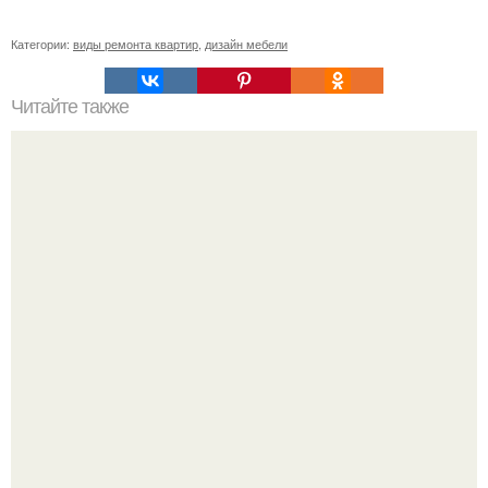
Категории:
виды ремонта квартир
,
дизайн мебели
Читайте также
Ремонт квартиры для начинающих. Какой ремонт
предстоит: косметический или капитальный