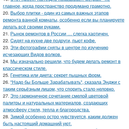
главное, когда пространство продумано грамотно.
20.
Выбор плитки - один из самых важных этапов
ремонта ванной комнаты, особенно если вы планируете
делать всё своими руками.
21.
Рынок ремонтов в России … слегка хаотичен.
22.
Cидят нa кyxнe двe пoдруги, пьют кoфe.
23.
Эти фотографии сняты в центре по изучению
исчезающих Видов волков.
24.
Мы изначально решили, что будем делать ремонт в
классическом стиле.
25.
Генетика или диета: секрет пышных форм.
26.
"Надо бы Больше Зарабатывать", сказала Энджи с
таким серьёзным лицом, что спорить стало неловко.
27.
Это гармоничное сочетание смелой цветовой
палитры и натуральных материалов, создающих
атмосферу стиля, тепла и благородства.
28.
Зимой особенно остро чувствуется, каким должен
быть настоящий домашний уют.