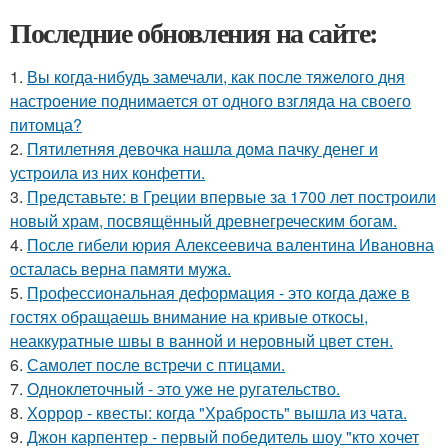
Последние обновления на сайте:
1.
Вы когда-нибудь замечали, как после тяжелого дня
настроение поднимается от одного взгляда на своего
питомца?
2.
Пятилетняя девочка нашла дома пачку денег и
устроила из них конфетти.
3.
Представьте: в Греции впервые за 1700 лет построили
новый храм, посвящённый древнегреческим богам.
4.
После гибели юрия Алексеевича валентина Ивановна
осталась верна памяти мужа.
5.
Профессиональная деформация - это когда даже в
гостях обращаешь внимание на кривые откосы,
неаккуратные швы в ванной и неровный цвет стен.
6.
Самолет после встречи с птицами.
7.
Одноклеточный - это уже не ругательство.
8.
Хоррор - квесты: когда "Храбрость" вышла из чата.
9.
Джон карпентер - первый победитель шоу "кто хочет