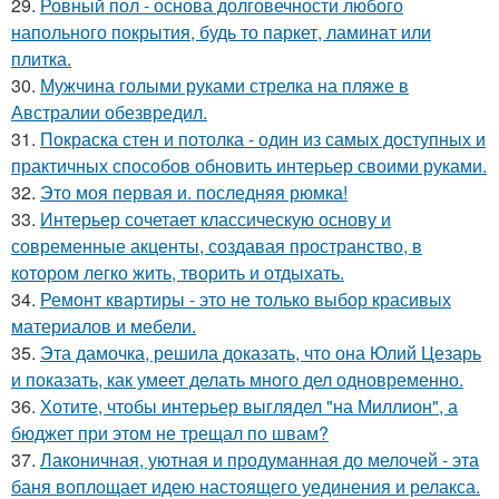
29.
Ровный пол - основа долговечности любого
напольного покрытия, будь то паркет, ламинат или
плитка.
30.
Мужчина голыми руками стрелка на пляже в
Австралии обезвредил.
31.
Покраска стен и потолка - один из самых доступных и
практичных способов обновить интерьер своими руками.
32.
Это моя первая и. последняя рюмка!
33.
Интерьер сочетает классическую основу и
современные акценты, создавая пространство, в
котором легко жить, творить и отдыхать.
34.
Ремонт квартиры - это не только выбор красивых
материалов и мебели.
35.
Эта дамочка, решила доказать, что она Юлий Цезарь
и показать, как умеет делать много дел одновременно.
36.
Хотите, чтобы интерьер выглядел "на Миллион", а
бюджет при этом не трещал по швам?
37.
Лаконичная, уютная и продуманная до мелочей - эта
баня воплощает идею настоящего уединения и релакса.