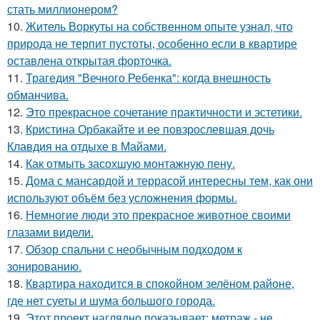
стать миллионером?
10.
Житель Воркуты на собственном опыте узнал, что
природа не терпит пустоты, особенно если в квартире
оставлена открытая форточка.
11.
Трагедия "Вечного Ребенка": когда внешность
обманчива.
12.
Это прекрасное сочетание практичности и эстетики.
13.
Кристина Орбакайте и ее повзрослевшая дочь
Клавдия на отдыхе в Майами.
14.
Как отмыть засохшую монтажную пену.
15.
Дома с мансардой и террасой интересны тем, как они
используют объём без усложнения формы.
16.
Немногие люди это прекрасное животное своими
глазами видели.
17.
Обзор спальни с необычным подходом к
зонированию.
18.
Квартира находится в спокойном зелёном районе,
где нет суеты и шума большого города.
19.
Этот проект наглядно показывает: метраж - не