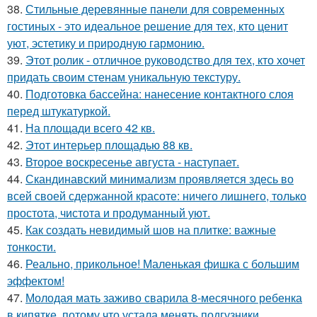
38.
Стильные деревянные панели для современных
гостиных - это идеальное решение для тех, кто ценит
уют, эстетику и природную гармонию.
39.
Этот ролик - отличное руководство для тех, кто хочет
придать своим стенам уникальную текстуру.
40.
Подготовка бассейна: нанесение контактного слоя
перед штукатуркой.
41.
На площади всего 42 кв.
42.
Этот интерьер площадью 88 кв.
43.
Второе воскресенье августа - наступает.
44.
Скандинавский минимализм проявляется здесь во
всей своей сдержанной красоте: ничего лишнего, только
простота, чистота и продуманный уют.
45.
Как создать невидимый шов на плитке: важные
тонкости.
46.
Реально, прикольное! Маленькая фишка с большим
эффектом!
47.
Молодая мать заживо сварила 8-месячного ребенка
в кипятке, потому что устала менять подгузники.