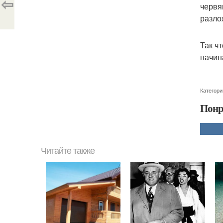
⇦
червя
разло
Так ч
начин
Категори
Понр
Читайте также