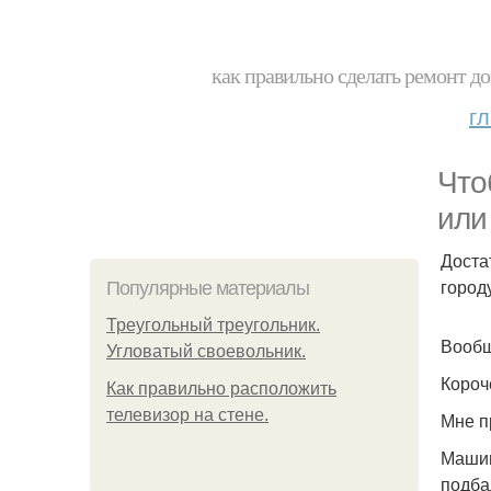
как правильно сделать ремонт до
г
Что
или
Доста
город
Популярные материалы
Треугольный треугольник.
Вообщ
Угловатый своевольник.
Короч
Как правильно расположить
телевизор на стене.
Мне п
Машин
подба