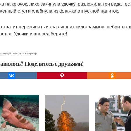
ка на крючок, лихо закинула удочку, разложила три вида тест
женный стул и хлебнула из фляжки отпускной напиток.
то хватит переживать из-за лишних килограммов, небритых к
ается. Удочки и вперёд берите!
и:
виды ремонта квартир
авилось? Поделитесь с друзьями!