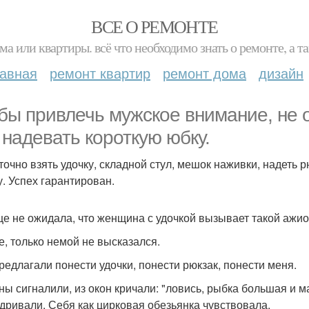
ВСЕ О РЕМОНТЕ
ма или квартиры. всё что необходимо знать о ремонте, а
лавная
ремонт квартир
ремонт дома
дизайн
бы привлечь мужское внимание, не о
 надевать короткую юбку.
точно взять удочку, складной стул, мешок наживки, надеть 
у. Успех гарантирован.
е не ожидала, что женщина с удочкой вызывает такой ажио
е, только немой не высказался.
редлагали понести удочки, понести рюкзак, понести меня.
ы сигналили, из окон кричали: "ловись, рыбка большая и ма
дривали. Себя как цирковая обезьянка чувствовала.