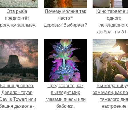
Эта рыба
Почему молния так
Кино теряет е
предпочтёт
часто "
одного
рогулку заплыву.
деревья"Выбирает?
легендарног
актёра - на 81
году жизни не с
Винсента пасто
Башня дьявола.
Представьте, как
Вы когда-нибу
Девилс - тауэр
выглядит мир
замечали, как п
Devils Tower) или
глазами пчелы или
тяжелого дн
башня дьявола -
бабочки.
настроение
монолит
поднимается 
вулканического
одного взгляда
происхождения
своего питомц