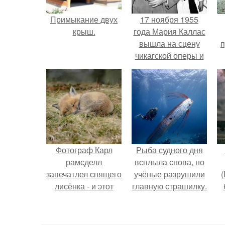
Примыкание двух
17 ноября 1955
крыш.
года Мария Каллас
вышла на сцену
п
чикагской оперы и
сорвала овации.
Фотограф Карл
Рыба судного дня
рамсделл
всплыла снова, но
запечатлел спящего
учёные разрушили
(
лисёнка - и этот
главную страшилку.
кадр способен
растопить даже
самое суровое