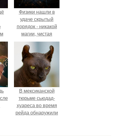
щё
Физики нашли в
удаче скрытый
о
порядок - никакой
-м
магии, чистая
тало
квантовая
ре.
механика.
дь
В мексиканской
осле
тюрьме сьюдад-
я
хуареса во время
рейда обнаружили
от
необычного узника
 на
- лысого сфинкса с
а?
татуировками.