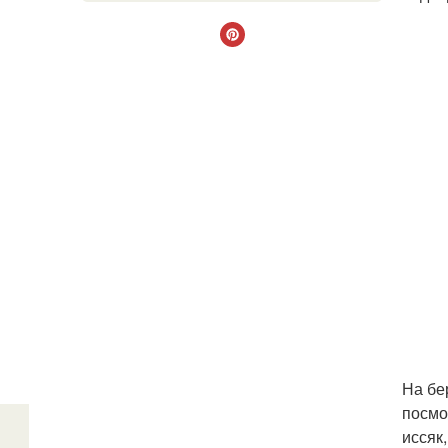
На бе
посмо
иссяк