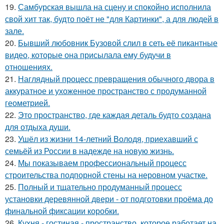
19.
Самбурская вышла на сцену и спокойно исполнила
свой хит так, будто поёт не "для Картинки", а для людей в
зале.
20.
Бывший любовник Бузовой слил в сеть её пикантные
видео, которые она присылала ему будучи в
отношениях.
21.
Наглядный процесс превращения обычного двора в
аккуратное и ухоженное пространство с продуманной
геометрией.
22.
Это пространство, где каждая деталь будто создана
для отдыха души.
23.
Ушёл из жизни 14-летний Володя, приехавший с
семьёй из России в надежде на новую жизнь.
24.
Мы показываем профессиональный процесс
строительства подпорной стены на неровном участке.
25.
Полный и тщательно продуманный процесс
установки деревянной двери - от подготовки проёма до
финальной фиксации коробки.
26.
Кухня - гостиная - пространство, которое работает на