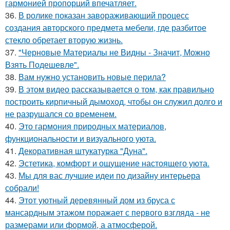
гармонией пропорций впечатляет.
36.
В ролике показан завораживающий процесс
создания авторского предмета мебели, где разбитое
стекло обретает вторую жизнь.
37.
"Черновые Материалы не Видны - Значит, Можно
Взять Подешевле".
38.
Вам нужно установить новые перила?
39.
В этом видео рассказывается о том, как правильно
построить кирпичный дымоход, чтобы он служил долго и
не разрушался со временем.
40.
Это гармония природных материалов,
функциональности и визуального уюта.
41.
Декоративная штукатурка "Дуна".
42.
Эстетика, комфорт и ощущение настоящего уюта.
43.
Мы для вас лучшие идеи по дизайну интерьера
собрали!
44.
Этот уютный деревянный дом из бруса с
мансардным этажом поражает с первого взгляда - не
размерами или формой, а атмосферой.