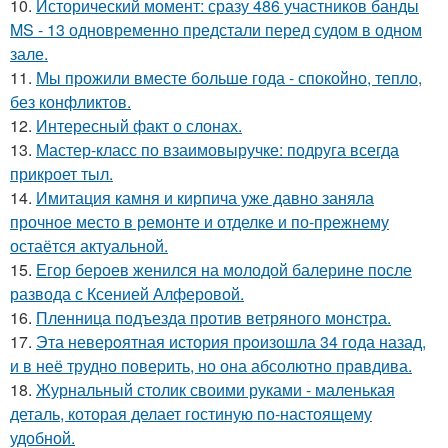
10.
Исторический момент: сразу 486 участников банды
MS - 13 одновременно предстали перед судом в одном
зале.
11.
Мы прожили вместе больше года - спокойно, тепло,
без конфликтов.
12.
Интересный факт о слонах.
13.
Мастер-класс по взаимовыручке: подруга всегда
прикроет тыл.
14.
Имитация камня и кирпича уже давно заняла
прочное место в ремонте и отделке и по-прежнему
остаётся актуальной.
15.
Егор бероев женился на молодой балерине после
развода с Ксенией Алферовой.
16.
Пленница подъезда против ветряного монстра.
17.
Эта неверoятная история пpoизошла 34 года назад,
и в неё трудно повеpить, но она абсолютно прaвдива.
18.
Журнальный столик своими руками - маленькая
деталь, которая делает гостиную по-настоящему
удобной.