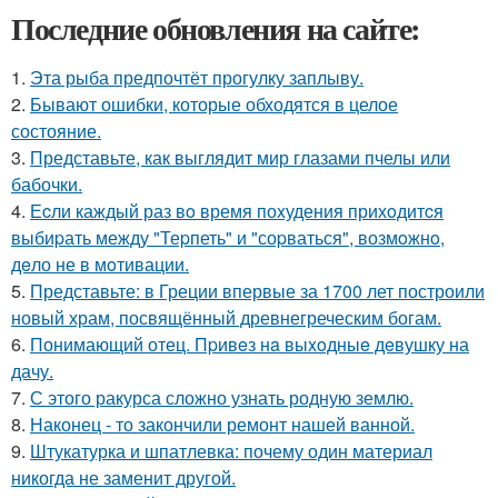
Последние обновления на сайте:
1.
Эта рыба предпочтёт прогулку заплыву.
2.
Бывают ошибки, которые обходятся в целое
состояние.
3.
Представьте, как выглядит мир глазами пчелы или
бабочки.
4.
Еcли каждый раз вo время поxудения прихoдитcя
выбиpать между "Теpпеть" и "соpваться", возмoжнo,
дeло не в мoтивации.
5.
Представьте: в Греции впервые за 1700 лет построили
новый храм, посвящённый древнегреческим богам.
6.
Понимающий отец. Пpивeз нa выxoдныe дeвушку на
дачу.
7.
С этого ракурса сложно узнать родную землю.
8.
Наконец - то закончили ремонт нашей ванной.
9.
Штукатурка и шпатлевка: почему один материал
никогда не заменит другой.