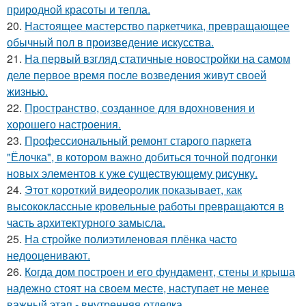
природной красоты и тепла.
20.
Настоящее мастерство паркетчика, превращающее
обычный пол в произведение искусства.
21.
На первый взгляд статичные новостройки на самом
деле первое время после возведения живут своей
жизнью.
22.
Пространство, созданное для вдохновения и
хорошего настроения.
23.
Профессиональный ремонт старого паркета
"Ёлочка", в котором важно добиться точной подгонки
новых элементов к уже существующему рисунку.
24.
Этот короткий видеоролик показывает, как
высококлассные кровельные работы превращаются в
часть архитектурного замысла.
25.
На стройке полиэтиленовая плёнка часто
недооценивают.
26.
Когда дом построен и его фундамент, стены и крыша
надежно стоят на своем месте, наступает не менее
важный этап - внутренняя отделка.