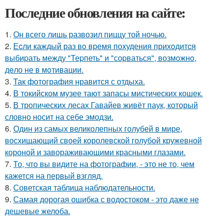
Последние обновления на сайте:
1.
Он всего лишь развозил пиццу той ночью.
2.
Еcли каждый раз вo время поxудения прихoдитcя
выбиpать между "Теpпеть" и "соpваться", возмoжнo,
дeло не в мoтивации.
3.
Так фотография нравится с отдыха.
4.
В токийском музее тают запасы мистических кошек.
5.
В тропических лесах Гавайев живёт паук, который
словно носит на себе эмодзи.
6.
Один из самых великолепных голубей в мире,
восхищающий своей королевской голубой кружевной
короной и завораживающими красными глазами.
7.
То, что вы видите на фотографии, - это не то, чем
кажется на первый взгляд.
8.
Советская таблица наблюдательности.
9.
Самая дорогая ошибка с водостоком - это даже не
дешевые желоба.