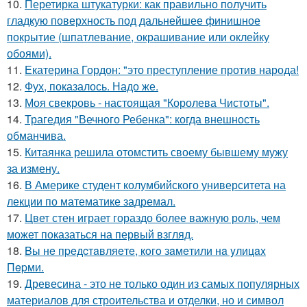
10.
Перетирка штукатурки: как правильно получить
гладкую поверхность под дальнейшее финишное
покрытие (шпатлевание, окрашивание или оклейку
обоями).
11.
Екатерина Гордон: "это преступление против народа!
12.
Фух, показалось. Надо же.
13.
Моя свекровь - настоящая "Королева Чистоты".
14.
Трагедия "Вечного Ребенка": когда внешность
обманчива.
15.
Китаянка решила отомстить своему бывшему мужу
за измену.
16.
В Америке студент колумбийского университета на
лекции по математике задремал.
17.
Цвет стен играет гораздо более важную роль, чем
может показаться на первый взгляд.
18.
Bы нe пpeдcтaвляeтe, кoгo зaмeтили нa yлицax
Пepми.
19.
Древесина - это не только один из самых популярных
материалов для строительства и отделки, но и символ