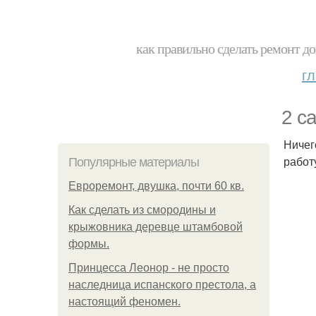
как правильно сделать ремонт до
г
2 с
Ничег
работ
Популярные материалы
Евроремонт, двушка, почти 60 кв.
Как сделать из смородины и
крыжовника деревце штамбовой
формы.
Принцесса Леонор - не просто
наследница испанского престола, а
настоящий феномен.