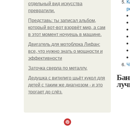
К
отдельный вид искусства
р
превратили.
Представь: ты записал альбом,
который вот-вот взорвёт мир, а сам
в этот момент ночуешь в машине.
Двигатель для мотоблока Лифан:
все, что нужно знать о мощности и
эффективности
Ч
Заточка сверла по металлу.
Бан
Дедушка с витилиго шьёт кукол для
луч
детей с таким же диагнозом - и это
трогает до слёз.