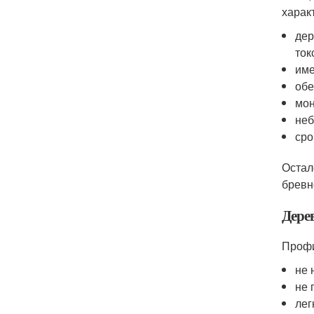
харак
дер
ток
име
обе
мон
неб
сро
Остал
бревн
Дере
Профи
не 
не 
лег