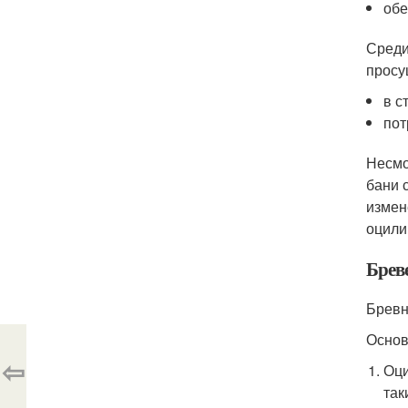
обе
Среди
просу
в с
пот
Несмо
бани 
измен
оцили
Брев
Бревн
Основ
⇦
Оци
так