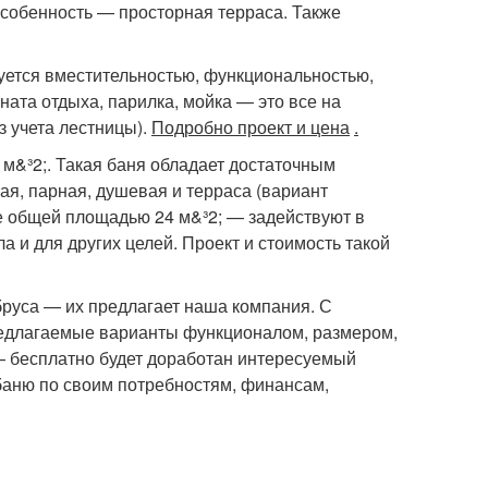
особенность — просторная терраса. Также
уется вместительностью, функциональностью,
ата отдыха, парилка, мойка — это все на
з учета лестницы).
Подробно проект и цена
.
м&³2;. Такая баня обладает достаточным
я, парная, душевая и терраса (вариант
е общей площадью 24 м&³2; — задействуют в
а и для других целей. Проект и стоимость такой
руса — их предлагает наша компания. С
редлагаемые варианты функционалом, размером,
— бесплатно будет доработан интересуемый
баню по своим потребностям, финансам,