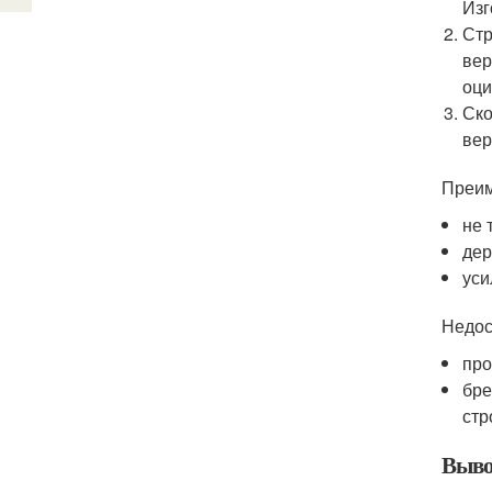
Изг
Стр
вер
оци
Ско
вер
Преим
не 
дер
уси
Недос
про
бре
стр
Выво