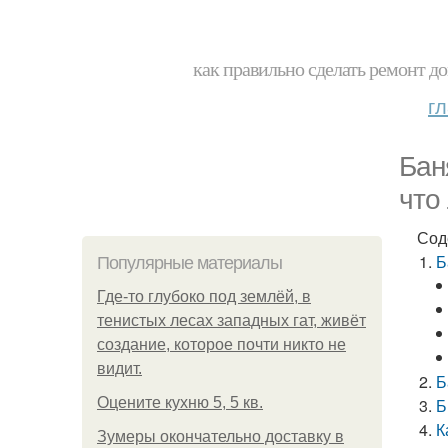
как правильно сделать ремонт до
г
Бан
что
Сод
Б
Популярные материалы
Где-то глубоко под землёй, в
тенистых лесах западных гат, живёт
создание, которое почти никто не
видит.
Б
Оцените кухню 5, 5 кв.
Б
К
Зумеры окончательно доставку в