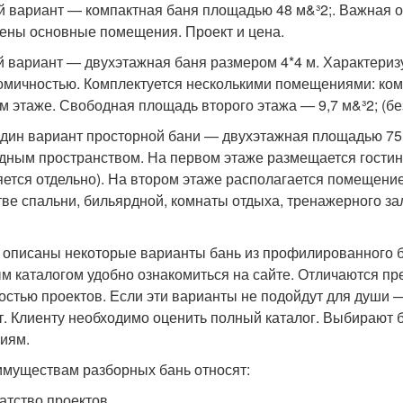
й вариант — компактная баня площадью 48 м&³2;. Важная 
ены основные помещения. Проект и цена.
й вариант — двухэтажная баня размером 4*4 м. Характериз
омичностью. Комплектуется несколькими помещениями: комн
м этаже. Свободная площадь второго этажа — 9,7 м&³2; (бе
дин вариант просторной бани — двухэтажная площадью 75 
дным пространством. На первом этаже размещается гостина
яется отдельно). На втором этаже располагается помещени
тве спальни, бильярдной, комнаты отдыха, тренажерного зал
описаны некоторые варианты бань из профилированного б
м каталогом удобно ознакомиться на сайте. Отличаются п
остью проектов. Если эти варианты не подойдут для души 
т. Клиенту необходимо оценить полный каталог. Выбирают 
иям.
имуществам разборных бань относят:
атство проектов.