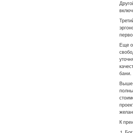
Друго
включ
Трети
эргон
перво
Еще о
свобо
уточн
качес
бани.
Выше 
полны
стоим
проек
желан
К пре
Бог