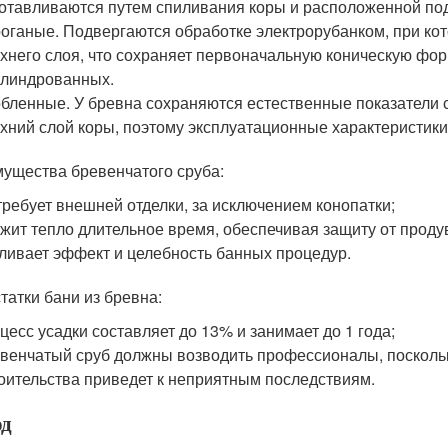
отавливаются путем спиливания коры и расположенной под
оганые. Подвергаются обработке электрорубанком, при ко
хнего слоя, что сохраняет первоначальную коническую фо
линдрованных.
бленные. У бревна сохраняются естественные показатели с
хний слой коры, поэтому эксплуатационные характеристики
ущества бревенчатого сруба:
требует внешней отделки, за исключением конопатки;
жит тепло длительное время, обеспечивая защиту от проду
ливает эффект и целебность банных процедур.
татки бани из бревна:
цесс усадки составляет до 13% и занимает до 1 года;
венчатый сруб должны возводить профессионалы, посколь
оительства приведет к неприятным последствиям.
д