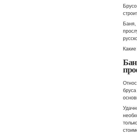
Брусо
строи
Баня,
просл
русск
Какие
Бан
про
Относ
бруса
основ
Удачн
необх
тольк
стоим