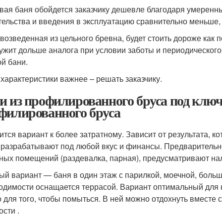
вая баня обойдется заказчику дешевле благодаря умеренн
тельства и введения в эксплуатацию сравнительно меньше,
 возведенная из цельного бревна, будет стоить дороже как п
ужит дольше аналога при условии заботы и периодического
ой бани.
 характеристики важнее – решать заказчику.
и из профилированного бруса под ключ
филированного бруса
ится вариант к более затратному. Зависит от результата, к
 разрабатывают под любой вкус и финансы. Предварительно
ных помещений (раздевалка, парная), предусматривают на
ый вариант — баня в один этаж с парилкой, моечной, боль
одимости оснащается террасой. Вариант оптимальный для н
о для того, чтобы помыться. В ней можно отдохнуть вместе 
ости
.