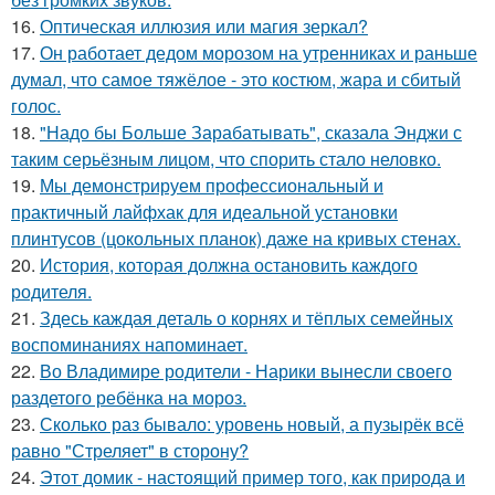
16.
Оптическая иллюзия или магия зеркал?
17.
Он работает дедом морозом на утренниках и раньше
думал, что самое тяжёлое - это костюм, жара и сбитый
голос.
18.
"Надо бы Больше Зарабатывать", сказала Энджи с
таким серьёзным лицом, что спорить стало неловко.
19.
Мы демонстрируем профессиональный и
практичный лайфхак для идеальной установки
плинтусов (цокольных планок) даже на кривых стенах.
20.
История, которая должна остановить каждого
родителя.
21.
Здесь каждая деталь о корнях и тёплых семейных
воспоминаниях напоминает.
22.
Во Владимире родители - Нарики вынесли своего
раздетого ребёнка на мороз.
23.
Сколько раз бывало: уровень новый, а пузырёк всё
равно "Стреляет" в сторону?
24.
Этот домик - настоящий пример того, как природа и