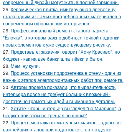
современный дизайн могут жить в полной гармонии.
25.
Керамическая плитка, имитирующая древесину,
стала одним из самых востребованных материалов в
современном оформлении интерьеров.
26.
Профессиональный ремонт старого паркета
"Ёлочка", в котором важно добиться точной подгонки
новых элементов к уже существующему рисунку.
27.
Представьте: заказчик говорит "Хочу Красиво", но
бюджет - как на две банки шпатлёвки и батон.
28.
Мам, ну купи.
29.
Процесс установки подрозетника в стену - один из
важных этапов электромонтажных работ при ремонте.
30.
Авторы проекта показали, что выразительность
интерьера вовсе не требует больших вложений -
достаточно грамотных идей и внимания к деталям.
31.
Хотите, чтобы интерьер выглядел "на Миллион", а
бюджет при этом не трещал по швам?
32.
Процесс монтажа штукатурных маяков - одного из
важнейших этапов при подготовке стен к отделке.