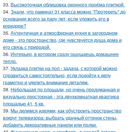
33.
Высокоточная облицовка оконного проёма плиткой.
34.
Знали, что ламинат 31 класса можно "Протереть" до
основания всего за пару лет, если уложить его в
коридоре?
35.
Аутентичная и атмосферная кухня в загородном
доме - это пространство, где чувствуется душа дома и
его связь с природой.
36.
Интерьер, в котором сразу ощущаешь домашнее
тепло.
37.
Укладка плитки на пол - задача, с которой можно
справиться самостоятельно, если подойти к делу
грамотно и уделить внимание деталям.
38.
Небольшая по площади, но очень продуманная и
визуально просторная - эта двухкомнатная квартира
площадью 41, 5 кв.
39.
Мы делимся идеями, как обустроить пространство
вокруг телевизора: выбрать удачный оттенок стены,
добавить декоративные панели или полки.
40.
Функциональность и комфорт - в каждой детали.