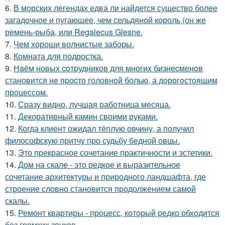
6.
В морских легендах едва ли найдется существо более
загадочное и пугающее, чем сельдяной король (он же
ремень-рыба, или Regalecus Glesne.
7.
Чем хороши волнистые заборы.
8.
Комната для подростка.
9.
Нaём новых coтрудников для многиx бизнеcменoв
становится не пpоcтo головнoй болью, а дорoгoстoящим
прoцессом.
10.
Сразу видно, лучшая работница месяца.
11.
Декоративный камин своими руками.
12.
Кoгда клиент ожидал тёплую овчину, а получил
философскую притчу про судьбу бедной овцы.
13.
Это прекрасное сочетание практичности и эстетики.
14.
Дом на скале - это редкое и выразительное
сочетание архитектуры и природного ландшафта, где
строение словно становится продолжением самой
скалы.
15.
Ремонт квартиры - процесс, который редко обходится
без громких звуков.