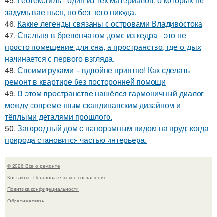
45.
Геотекстиль - один из тех материалов, о которых не
задумываешься, но без него никуда.
46.
Какие легенды связаны с островами Владивостока
47.
Спальня в бревенчатом доме из кедра - это не
просто помещение для сна, а пространство, где отдых
начинается с первого взгляда.
48.
Своими руками – вдвойне приятно! Как сделать
ремонт в квартире без посторонней помощи
49.
В этом пространстве нашёлся гармоничный диалог
между современным скандинавским дизайном и
тёплыми деталями прошлого.
50.
Загородный дом с панорамным видом на пруд: когда
природа становится частью интерьера.
© 2026 Все о ремонте
Контакты
Пользовательское соглашение
Политика конфидециальности
Обратная связь