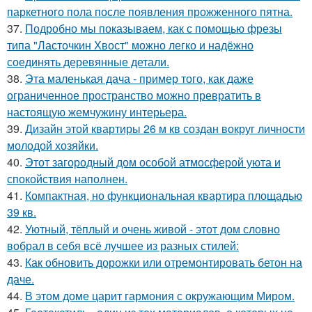
паркетного пола после появления прожженного пятна.
37.
Подробно мы показываем, как с помощью фрезы
типа "Ласточкин Хвост" можно легко и надёжно
соединять деревянные детали.
38.
Эта маленькая дача - пример того, как даже
ограниченное пространство можно превратить в
настоящую жемчужину интерьера.
39.
Дизайн этой квартиры 26 м кв создан вокруг личности
молодой хозяйки.
40.
Этот загородный дом особой атмосферой уюта и
спокойствия наполнен.
41.
Компактная, но функциональная квартира площадью
39 кв.
42.
Уютный, тёплый и очень живой - этот дом словно
вобрал в себя всё лучшее из разных стилей:
43.
Как обновить дорожки или отремонтировать бетон на
даче.
44.
В этом доме царит гармония с окружающим Миром.