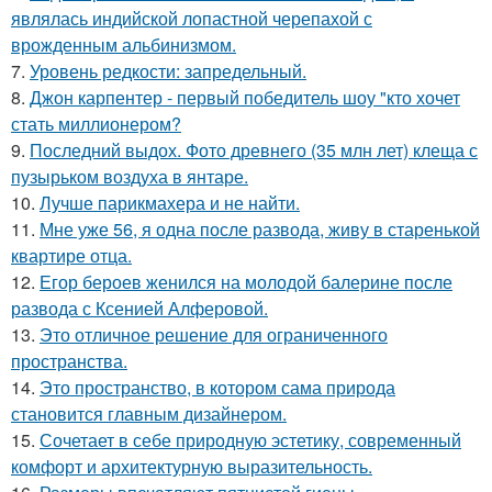
являлась индийской лопастной черепахой с
врожденным альбинизмом.
7.
Уровень редкости: запредельный.
8.
Джон карпентер - первый победитель шоу "кто хочет
стать миллионером?
9.
Последний выдох. Фото древнего (35 млн лет) клеща с
пузырьком воздуха в янтаре.
10.
Лучше парикмахера и не найти.
11.
Мне уже 56, я одна после развода, живу в старенькой
квартире отца.
12.
Егор бероев женился на молодой балерине после
развода с Ксенией Алферовой.
13.
Это отличное решение для ограниченного
пространства.
14.
Это пространство, в котором сама природа
становится главным дизайнером.
15.
Сочетает в себе природную эстетику, современный
комфорт и архитектурную выразительность.