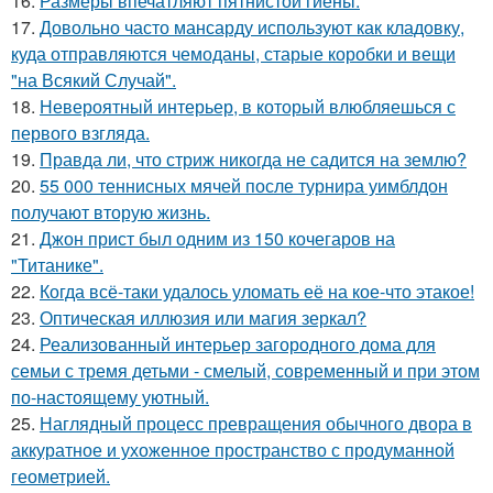
16.
Размеры впечатляют пятнистой гиены.
17.
Довольно часто мансарду используют как кладовку,
куда отправляются чемоданы, старые коробки и вещи
"на Всякий Случай".
18.
Невероятный интерьер, в который влюбляешься с
первого взгляда.
19.
Правда ли, что стриж никогда не садится на землю?
20.
55 000 теннисных мячей после турнира уимблдон
получают вторую жизнь.
21.
Джон прист был одним из 150 кочегаров на
"Титанике".
22.
Когда всё-таки удалось уломать её на кое-что этакое!
23.
Оптическая иллюзия или магия зеркал?
24.
Реализованный интерьер загородного дома для
семьи с тремя детьми - смелый, современный и при этом
по-настоящему уютный.
25.
Наглядный процесс превращения обычного двора в
аккуратное и ухоженное пространство с продуманной
геометрией.