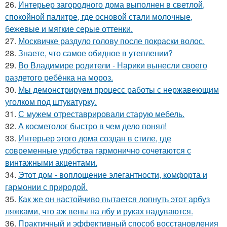
26.
Интерьер загородного дома выполнен в светлой,
спокойной палитре, где основой стали молочные,
бежевые и мягкие серые оттенки.
27.
Москвичке раздуло голову после покраски волос.
28.
Знаете, что самое обидное в утеплении?
29.
Во Владимире родители - Нарики вынесли своего
раздетого ребёнка на мороз.
30.
Мы демонстрируем процесс работы с нержавеющим
уголком под штукатурку.
31.
С мужем отреставрировали старую мебель.
32.
А косметолог быстро в чем дело понял!
33.
Интерьер этого дома создан в стиле, где
современные удобства гармонично сочетаются с
винтажными акцентами.
34.
Этот дом - воплощение элегантности, комфорта и
гармонии с природой.
35.
Как же он настойчиво пытается лопнуть этот арбуз
ляжками, что аж вены на лбу и руках надуваются.
36.
Практичный и эффективный способ восстановления