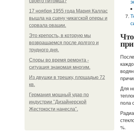
своего питомца?
э
17 ноября 1955 года Мария Каллас
Т
вышла на сцену чикагской оперы и
с
сорвала овации.
Что
Это крепость, в которую мы
при
возвращаемся после долгого и
трудного дня.
После
Споры во время ремонта -
каждо
ситуация знакомая многим.
водян
Из двушки в трешку, площадью 72
причи
кв.
Для н
Германия мощный удар по
тепло
индустрии "Дизайнерской
пола 
Жестокости нанесла".
Радиа
стекл
%.