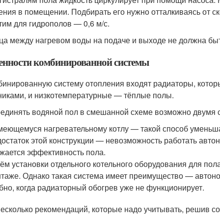
ения в помещении. Подбирать его нужно отталкиваясь от с
тим для гидрополов — 0,6 м/с.
ца между нагревом воды на подаче и выходе не должна быт
енности комбинированной системы
бинированную систему отопления входят радиаторы, кото
никами, и низкотемпературные — тёплые полы.
единять водяной пол в смешанной схеме возможно двумя 
меющемуся нагревательному котлу — такой способ уменьша
остаток этой конструкции — невозможность работать автон
жается эффективность пола.
ём установки отдельного котельного оборудования для пол
таже. Однако такая система имеет преимущество — автоном
бно, когда радиаторный обогрев уже не функционирует.
несколько рекомендаций, которые надо учитывать, решив с