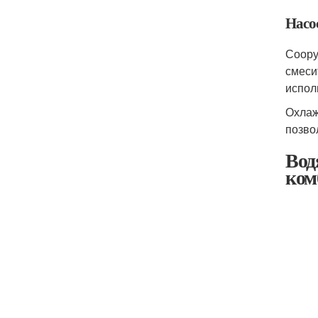
Насо
Соору
смеси
испол
Охлаж
позво
Вод
ком