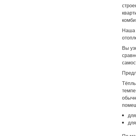
строе
кварт
комби
Наша 
отопл
Вы уз
сравн
самос
Предл
Тёплы
темпе
обычн
помещ
для
для
По ма