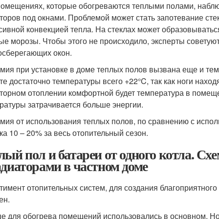
помещениях, которые обогреваются теплыми полами, набл
торов под окнами. Проблемой может стать запотевание стек
сивной конвекцией тепла. На стеклах может образовыватьс
ые морозы. Чтобы этого не происходило, эксперты советуют
осберегающих окон.
мия при установке в доме теплых полов вызвана еще и тем
те достаточно температуры всего +22°C, так как ноги находя
торном отоплении комфортной будет температура в помещ
ратуры затрачивается больше энергии.
мия от использования теплых полов, по сравнению с испол
ка 10 – 20% за весь отопительный сезон.
лый пол и батареи от одного котла. С
адиаторами в частном доме
тимент отопительных систем, для создания благоприятного
ен.
е для обогрева помещений использовались в основном. Но