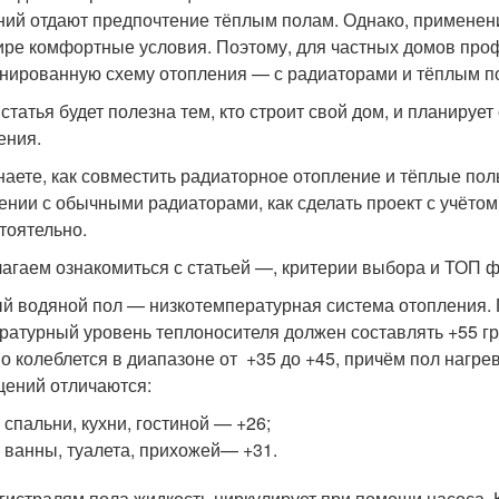
ний отдают предпочтение тёплым полам. Однако, применение
ире комфортные условия. Поэтому, для частных домов про
нированную схему отопления — с радиаторами и тёплым п
статья будет полезна тем, кто строит свой дом, и планиру
ения.
наете, как совместить радиаторное отопление и тёплые пол
ении с обычными радиаторами, как сделать проект с учёто
тоятельно.
агаем ознакомиться с статьей —, критерии выбора и ТОП 
й водяной пол — низкотемпературная система отопления
ратурный уровень теплоносителя должен составлять +55 гр
о колеблется в диапазоне от +35 до +45, причём пол нагре
ений отличаются:
 спальни, кухни, гостиной — +26;
 ванны, туалета, прихожей— +31.
гистралям пола жидкость циркулирует при помощи насоса. К