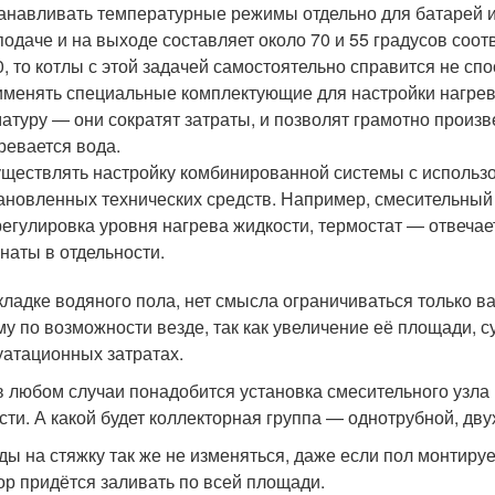
анавливать температурные режимы отдельно для батарей и 
подаче и на выходе составляет около 70 и 55 градусов соо
0, то котлы с этой задачей самостоятельно справится не сп
менять специальные комплектующие для настройки нагрев
атуру — они сократят затраты, и позволят грамотно произв
ревается вода.
ществлять настройку комбинированной системы с использ
ановленных технических средств. Например, смесительный 
егулировка уровня нагрева жидкости, термостат — отвечае
наты в отдельности.
кладке водяного пола, нет смысла ограничиваться только в
му по возможности везде, так как увеличение её площади, 
уатационных затратах.
в любом случаи понадобится установка смесительного узла 
сти. А какой будет коллекторная группа — однотрубной, дв
ды на стяжку так же не изменяться, даже если пол монтиру
ор придётся заливать по всей площади.