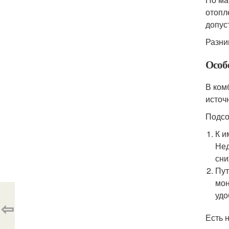
отопл
допус
Разни
Особ
В ком
источ
Подсо
К и
Нед
сни
Пут
мон
удо
⇦
Есть 