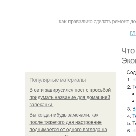
как правильно сделать ремонт до
г
Что
Эко
Сод
Ч
Популярные материалы
Т
В сети завирусился пост с просьбой
придумать название для домашней
запеканки.
В
Вы когда-нибудь замечали, как
Т
после тяжелого дня настроение
Т
поднимается от одного взгляда на
Ч