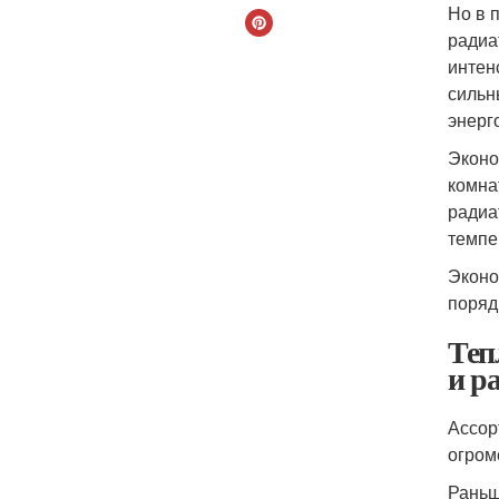
Но в 
радиа
интен
сильн
энерг
Эконо
комна
радиа
темпе
Эконо
поряд
Теп
и р
Ассор
огром
Раньш