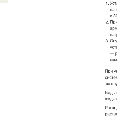
Уст
на 
и 3
При
арм
наг
Осу
уст
— р
ком
При у
систе
экспл
Ведь 
жидко
Расхо
раств