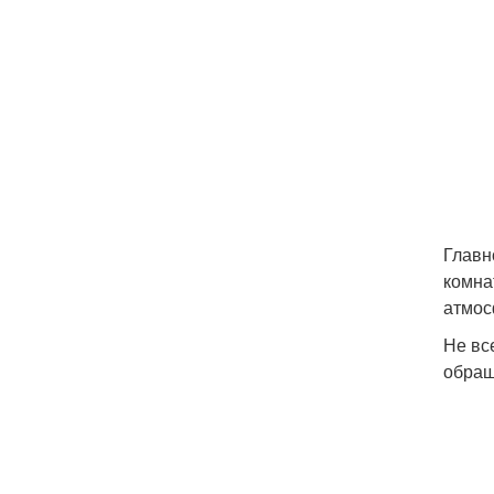
Главн
комна
атмос
Не вс
обращ