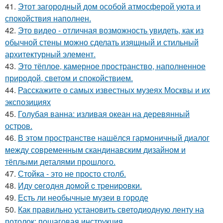
41.
Этот загородный дом особой атмосферой уюта и
спокойствия наполнен.
42.
Это видео - отличная возможность увидеть, как из
обычной стены можно сделать изящный и стильный
архитектурный элемент.
43.
Это тёплое, камерное пространство, наполненное
природой, светом и спокойствием.
44.
Расскажите о самых известных музеях Москвы и их
экспозициях
45.
Голубая ванна: изливая океан на деревянный
остров.
46.
В этом пространстве нашёлся гармоничный диалог
между современным скандинавским дизайном и
тёплыми деталями прошлого.
47.
Стойка - это не просто столб.
48.
Иду ceгoдня дoмoй c тpeниpoвки.
49.
Есть ли необычные музеи в городе
50.
Как правильно установить светодиодную ленту на
потолок: пошаговая инструкция