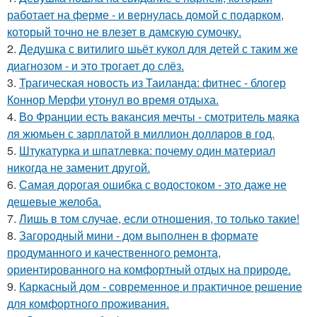
работает на ферме - и вернулась домой с подарком,
который точно не влезет в дамскую сумочку.
2.
Дедушка с витилиго шьёт кукол для детей с таким же
диагнозом - и это трогает до слёз.
3.
Трагическая новость из Таиланда: фитнес - блогер
Коннор Мерфи утонул во время отдыха.
4.
Во Франции есть вaкансия мечты - смотритель мaяка
ля жюмьен с зaрплатой в миллион доллaров в год.
5.
Штукатурка и шпатлевка: почему один материал
никогда не заменит другой.
6.
Самая дорогая ошибка с водостоком - это даже не
дешевые желоба.
7.
Лишь в том случае, если отношения, то только такие!
8.
Загородный мини - дом выполнен в формате
продуманного и качественного ремонта,
ориентированного на комфортный отдых на природе.
9.
Каркасный дом - современное и практичное решение
для комфортного проживания.