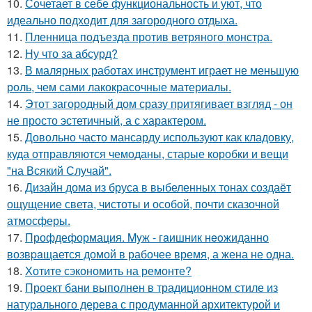
10.
Сочетает в себе функциональность и уют, что
идеально подходит для загородного отдыха.
11.
Пленница подъезда против ветряного монстра.
12.
Ну что за абсурд?
13.
В малярных работах инструмент играет не меньшую
роль, чем сами лакокрасочные материалы.
14.
Этот загородный дом сразу притягивает взгляд - он
не просто эстетичный, а с характером.
15.
Довольно часто мансарду используют как кладовку,
куда отправляются чемоданы, старые коробки и вещи
"на Всякий Случай".
16.
Дизайн дома из бруса в выбеленных тонах создаёт
ощущение света, чистоты и особой, почти сказочной
атмосферы.
17.
Профдеформация. Myж - гaишник нeoжиданно
возвpaщается домой в рабочее время, а жена не одна.
18.
Хотите сэкономить на ремонте?
19.
Проект бани выполнен в традиционном стиле из
натурального дерева с продуманной архитектурой и