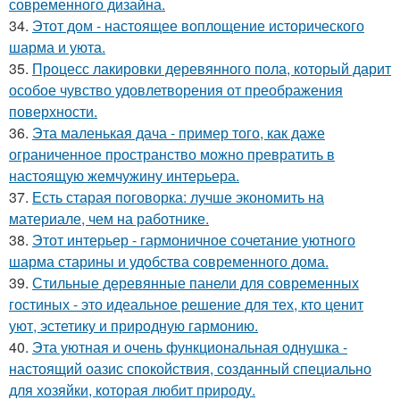
современного дизайна.
34.
Этот дом - настоящее воплощение исторического
шарма и уюта.
35.
Процесс лакировки деревянного пола, который дарит
особое чувство удовлетворения от преображения
поверхности.
36.
Эта маленькая дача - пример того, как даже
ограниченное пространство можно превратить в
настоящую жемчужину интерьера.
37.
Есть старая поговорка: лучше экономить на
материале, чем на работнике.
38.
Этот интерьер - гармоничное сочетание уютного
шарма старины и удобства современного дома.
39.
Стильные деревянные панели для современных
гостиных - это идеальное решение для тех, кто ценит
уют, эстетику и природную гармонию.
40.
Эта уютная и очень функциональная однушка -
настоящий оазис спокойствия, созданный специально
для хозяйки, которая любит природу.