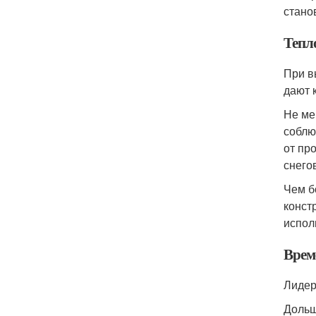
стано
Тепл
При в
дают 
Не ме
соблю
от пр
снего
Чем б
конст
испол
Врем
Лидер
Дольш