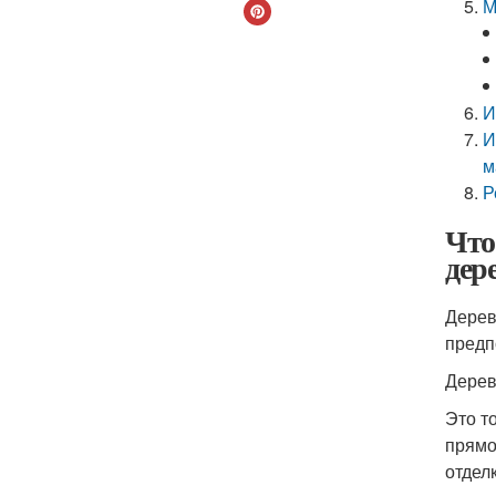
М
И
И
м
Р
Что
дере
Дерев
предп
Дерев
Это т
прямо
отделк