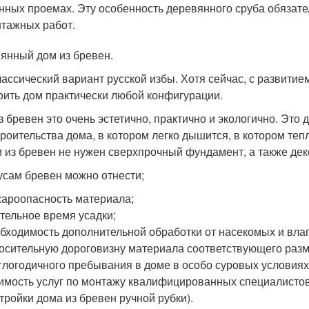
нных проемах. Эту особенность деревянного сруба обязат
тажных работ.
янный дом из бревен.
лассический вариант русской избы. Хотя сейчас, с развити
оить дом практически любой конфигурации.
з бревен это очень эстетично, практично и экологично. Эт
троительства дома, в котором легко дышится, в котором тепло
 из бревен не нужен сверхпрочный фундамент, а также дек
усам бревен можно отнести;
ароопасность материала;
тельное время усадки;
бходимость дополнительной обработки от насекомых и влаг
осительную дороговизну материала соответствующего разм
глогодичного пребывания в доме в особо суровых условиях
имость услуг по монтажу квалифицированных специалистов
тройки дома из бревен ручной рубки).