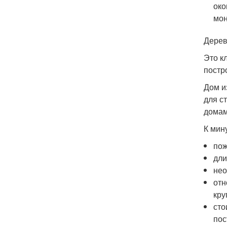
око
мон
Дерев
Это к
постр
Дом и
для с
домам
К мин
пож
дли
нео
отн
кру
сто
пос