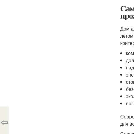
Сам
про
Дом д
летом
крите
ком
дол
над
эне
сто
без
эко
воз
Совре
⇦
для в
Снача