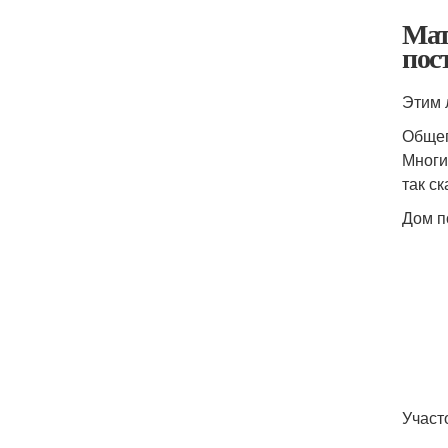
Мат
пос
Этим 
Общеп
Многи
так ск
Дом п
Участ