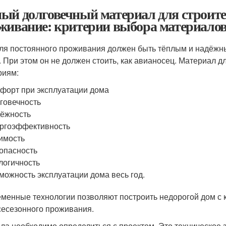
ый долговечный материал для строите
живание: критерии выбора материалов
ля постоянного проживания должен быть тёплым и надёжн
. При этом он не должен стоить, как авианосец. Материал
риям:
форт при эксплуатации дома
говечность
ёжность
ргоэффективность
имость
опасность
логичность
можность эксплуатации дома весь год.
менные технологии позволяют построить недорогой дом с 
сесезонного проживания.
ла необходимо определиться с проектом. Это техническое 