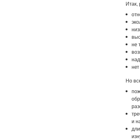
Итак,
отн
эко
низ
выс
не 
воз
над
нет
Но вс
пож
обр
раз
тре
и н
дли
изн