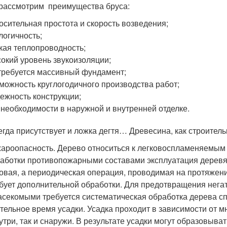
 рассмотрим преимущества бруса:
осительная простота и скорость возведения;
логичность;
кая теплопроводность;
окий уровень звукоизоляции;
требуется массивный фундамент;
можность круглогодичного производства работ;
ежность конструкции;
 необходимости в наружной и внутренней отделке.
егда присутствует и ложка дегтя… Древесина, как строител
ароопасность. Дерево относиться к легковоспламеняемым
аботки противопожарными составами эксплуатация деревя
овая, а периодическая операция, проводимая на протяжени
бует дополнительной обработки. Для предотвращения нега
асекомыми требуется систематическая обработка дерева с
тельное время усадки. Усадка проходит в зависимости от 
утри, так и снаружи. В результате усадки могут образовыва