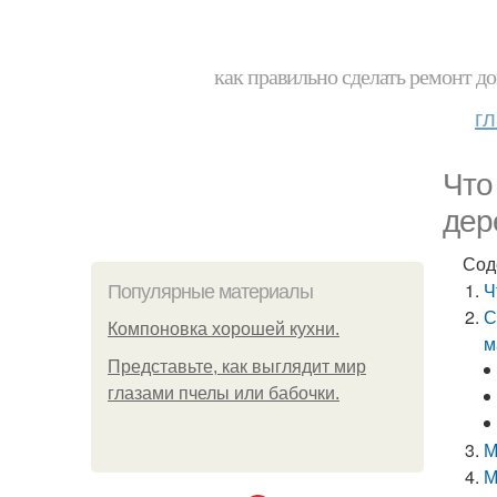
как правильно сделать ремонт до
г
Что
дер
Сод
Ч
Популярные материалы
С
Компоновка хорошей кухни.
м
Представьте, как выглядит мир
глазами пчелы или бабочки.
М
М