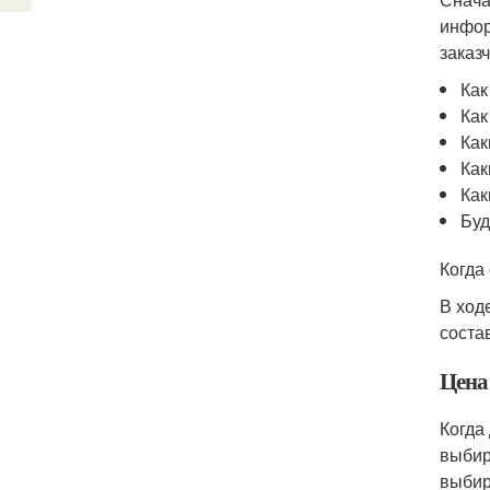
инфор
заказ
Как
Как
Как
Как
Как
Буд
Когда
В ход
соста
Цена
Когда
выбир
выбир