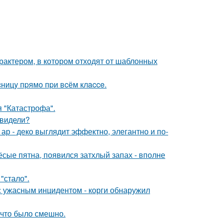
рактером, в котором отходят от шаблонных
ницy пpямo пpи вcём клacce.
я "Катастрофа".
 видели?
р - деко выглядит эффектно, элегантно и по-
ёсые пятна, появился затхлый запах - вполне
"стало".
 с ужасным инцидентом - корги обнаружил
 что было смешно.