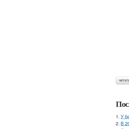
читат
Пос
1.
У б
2.
В 2