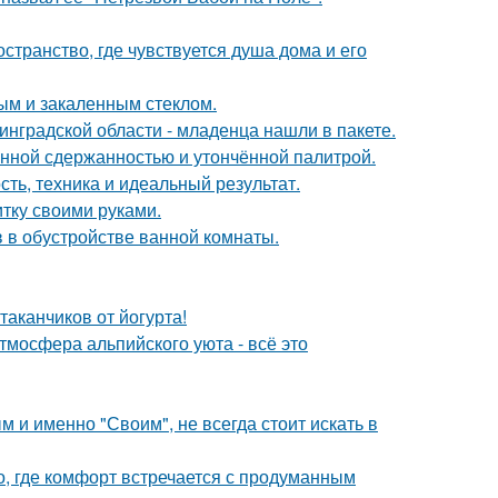
странство, где чувствуется душа дома и его
ым и закаленным стеклом.
инградской области - младенца нашли в пакете.
нной сдержанностью и утончённой палитрой.
ть, техника и идеальный результат.
итку своими руками.
 в обустройстве ванной комнаты.
таканчиков от йогурта!
тмосфера альпийского уюта - всё это
 и именно "Своим", не всегда стоит искать в
о, где комфорт встречается с продуманным