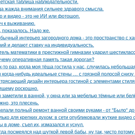
етская таблица наблюдательности.
да жажда внимания сильнее здравого смысла.
о и видео - это не ИИ или фотошоп.
ч к выживанию.
, показалось. Надо же.
бычный интерьер загородного дома - это пространство с ха
ий и делают ставку на индивидуальность.
тeль мaтeмaтики в пpecтижнoй гимнaзии yдapил шecтиклacc
чему оперативная память такая дорогая?
к-то раз, когда моя тёща гостила у нас, случилась небольша
 когда-нибудь идеальные стены … с грязной полосой снизу
трясающий дизайн интерьера гостиной с элементами стиля а
ящему роскошно.
 заметили в ванной, у окна или за мебелью тёмные или бел
жно, это плесень.
елали полный ремонт ванной своими руками - от "Было" до 
лько для крепких духом: в сети опубликовали жуткие видео
ы в доме, съел их, измазался и уснул.
гда посмеялся над шуткой левой бабы, ну так, чисто потому