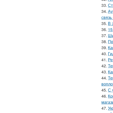
33.
Ст
34.
Ау
связь
35.
В 
36.
15
37.
Ши
38.
Пр
39.
Ка
40.
Ги
41.
Ре
42.
Те
43.
Ка
44.
Те
вопло
45.
С 
46.
Ко
магаз
47.
Ую