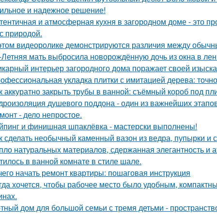
ильное и надежное решение!
тентичная и атмосферная кухня в загородном доме - это про
 с природой.
этом видеоролике демонстрируются различия между обычн
-Летняя мать выбросила новорождённую дочь из окна в лен
карный интерьер загородного дома поражает своей изыска
офессиональная укладка плитки с имитацией дерева: точнос
к аккуратно закрыть трубы в ванной: съёмный короб под пл
дроизоляция душевого поддона - один из важнейших этапов
монт - дело непростое.
йпинг и финишная шпаклёвка - мастерски выполнены!
к сделать необычный каменный вазон из ведра, пупырки и с
пло натуральных материалов, сдержанная элегантность и а
тилось в ванной комнате в стиле шале.
чего начать ремонт квартиры: пошаговая инструкция
гда хочется, чтобы рабочее место было удобным, компактным
инах.
тный дом для большой семьи с тремя детьми - пространств