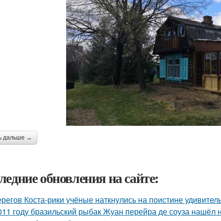
ь дальше →
ледние обновления на сайте:
ерегов Коста-рики учёные наткнулись на поистине удивитель
011 году бразильский рыбак Жуан перейра де соуза нашёл н