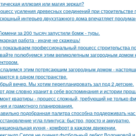
тическая иллюзия или магия зеркал?
оцесс усиления древесных соединений при строительстве 
скошный интерьер двухэтажного дома впечатляет продума
Тюмени за 200 тысяч запустили бомж - туры.
карная работа - иначе не скажешь!
 показываем профессиональный процесс строительства по
вайте полюбуемся этим великолепным загородным домом н
ектором.
сладимся этим потрясающим загородным домом - настоящи
чаются в одном пространстве.
брый вечер. Мы хотим перепланировать зал под 2 детские.
от дом словно хранит в себе воспоминания и истории прош
монт квартиры - процесс сложный, требующий не только фи
ния и грамотного планирования.
авильно подобранная палитра способна поддерживать нас
сстановление угла плинтуса: быстро, просто и аккуратно.
нкциональная кухня - комфорт в каждом движении.
ександр Серов не оценил футбольный дебют Волочковой и 