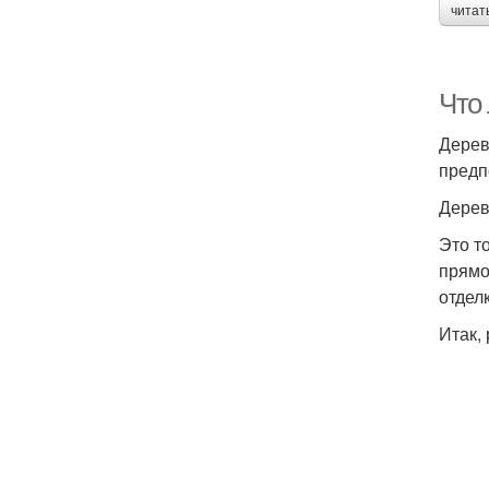
читат
Что
Дерев
предп
Дерев
Это т
прямо
отделк
Итак,