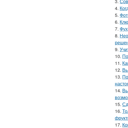
3.
Сов
4.
Ког
5.
Фот
6.
Клю
7.
Фух
8.
Нео
решен
9.
Учи
10.
По
11.
Ка
12.
Вы
13.
По
насто
14.
Вы
возмо
15.
Сд
16.
То
фрукт
17.
Ко