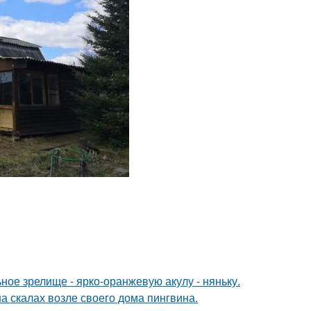
ное зрелище - ярко-оранжевую акулу - няньку.
а скалах возле своего дома пингвина.