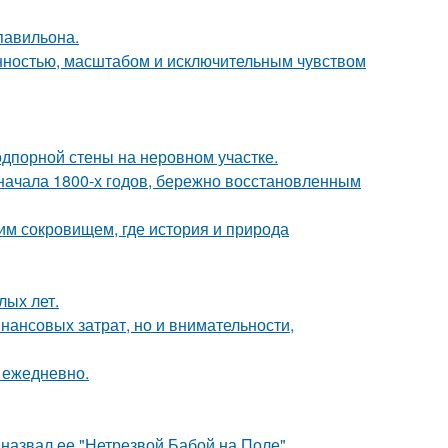
павильона.
нностью, масштабом и исключительным чувством
дпорной стены на неровном участке.
ачала 1800-х годов, бережно восстановленным
м сокровищем, где история и природа
лых лет.
нансовых затрат, но и внимательности,
 ежедневно.
назвал ее "Нетрезвой Бабой на Поле".