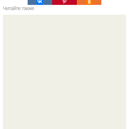
Читайте также
Как поменять подшипник в стиральной машине. Разбор
барабана и замена подшипника в стиральной машине
своими руками