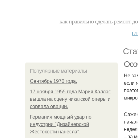
как правильно сделать ремонт до
г
Ста
Осо
Популярные материалы
Не за
Сентябрь 1970 года.
если 
поэто
17 ноября 1955 года Мария Каллас
микро
вышла на сцену чикагской оперы и
сорвала овации.
Сажен
Германия мощный удар по
начал
индустрии "Дизайнерской
недел
Жестокости нанесла".
– за 