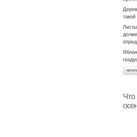
Дерев
такой
Листь
долже
опред
Яблон
граду
читат
Что
осе