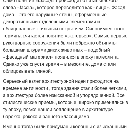
Само понятие «фасад» происходит от итальянского
слова «faccia», которое переводится как «лицо». Фасад
дома – это его наружные стены, оформленные
декоративными отделочными элементами и
облицованные стильным покрытием. Синонимом этого
термина считается понятие «экстерьер». Самые первые
рукотворные сооружения были небрежно обтянуты
большими шкурами диких животных – подобный
«фасадный материал» появился в эпоху палеолита.
Однако уже спустя время – в мезолите, дома стали
облицовывать глиной.
Серьезный взлет архитектурной идеи приходится на
времена античности , тогда здания стали более четкими,
а архитектура более изысканной и упорядоченной. Все
стилистические приемы, которые широко применялись в
ту эпоху, позже нашли воплощение в архитектуре
барокко, рококо и раннего классицизма.
Именно тогда были придуманы колонны с изысканными