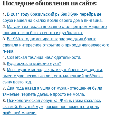
Последние обновления на сайте:
1.
В 2011 году бразильский рыбак Жуан перейра де
соуза нашёл на скалах возле своего дома пингвина.
2.
Магазин из техаса внезапно стал центром мирового
шопинга - и всё из-за енота и футболиста.
3.
В 1960-х годах аспирант гарварда джин бриггс
сделала интересное открытие о природе человеческого
гнева.
4.
Советская таблица наблюдательности.
5.
Куда исчезли майские жуки?
6.
Мы с мужем молодые, нам чуть больше двадцати,
вместе уже несколько лет, есть маленький ребёнок -
сыну всего год.
7.
Два года назад я ушла от мужа - отношения были
тяжёлые, терпеть дальше просто не могла.
8.
Психологическая ловушка. Жизнь Лизы казалась
сказкой: богатый муж, роскошное поместье и роль
любящей мачехи.