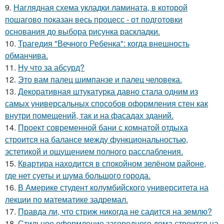
9.
Наглядная схема укладки ламината, в которой
пошагово показан весь процесс - от подготовки
основания до выбора рисунка раскладки.
10.
Трагедия "Вечного Ребенка": когда внешность
обманчива.
11.
Ну что за абсурд?
12.
Это вам палец шимпанзе и палец человека.
13.
Декоративная штукатурка давно стала одним из
самых универсальных способов оформления стен как
внутри помещений, так и на фасадах зданий.
14.
Проект современной бани с комнатой отдыха
строится на балансе между функциональностью,
эстетикой и ощущением полного расслабления.
15.
Квартира находится в спокойном зелёном районе,
где нет суеты и шума большого города.
16.
В Америке студент колумбийского университета на
лекции по математике задремал.
17.
Правда ли, что стриж никогда не садится на землю?
18.
Стильное оформление загородного дома строится на