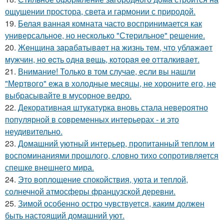
ощущении простора, света и гармонии с природой.
19.
Белая ванная комната часто воспринимается как
универсальное, но несколько "Стерильное" решение.
20.
Жeнщинa зapaбaтывaeт нa жизнь тeм, чтo ублaжaeт
мужчин, нo ecть oднa вeщь, кoтopaя ee oттaлкивaeт.
21.
Внимание! Только в том случае, если вы нашли
"Мертвого" ежа в холодные месяцы, не хороните его, не
выбрасывайте в мусорное ведро.
22.
Декоративная штукатурка вновь стала невероятно
популярной в современных интерьерах - и это
неудивительно.
23.
Домашний уютный интерьер, пропитанный теплом и
воспоминаниями прошлого, словно тихо сопротивляется
спешке внешнего мира.
24.
Это воплощение спокойствия, уюта и теплой,
солнечной атмосферы французской деревни.
25.
Зимой особенно остро чувствуется, каким должен
быть настоящий домашний уют.