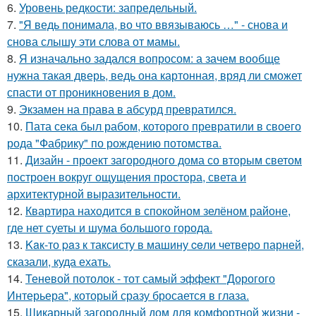
6.
Уровень редкости: запредельный.
7.
"Я ведь понимала, во что ввязываюсь …" - снова и
снова слышу эти слова от мамы.
8.
Я изначально задался вопросом: а зачем вообще
нужна такая дверь, ведь она картонная, вряд ли сможет
спасти от проникновения в дом.
9.
Экзамен на права в абсурд превратился.
10.
Пата сека был рабом, которого превратили в своего
рода "Фабрику" по рождению потомства.
11.
Дизайн - проект загородного дома со вторым светом
построен вокруг ощущения простора, света и
архитектурной выразительности.
12.
Квартира находится в спокойном зелёном районе,
где нет суеты и шума большого города.
13.
Kaк-то paз к таксисту в машину ceли четверо парней,
сказали, куда ехать.
14.
Теневой потолок - тот самый эффект "Дорогого
Интерьера", который сразу бросается в глаза.
15.
Шикарный загородный дом для комфортной жизни -