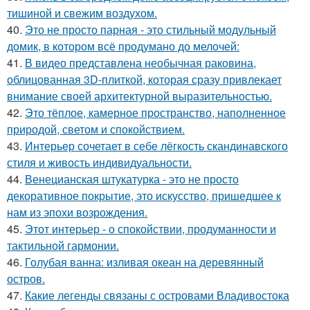
тишиной и свежим воздухом.
40.
Это не просто парная - это стильный модульный
домик, в котором всё продумано до мелочей:
41.
В видео представлена необычная раковина,
облицованная 3D-плиткой, которая сразу привлекает
внимание своей архитектурной выразительностью.
42.
Это тёплое, камерное пространство, наполненное
природой, светом и спокойствием.
43.
Интерьер сочетает в себе лёгкость скандинавского
стиля и живость индивидуальности.
44.
Венецианская штукатурка - это не просто
декоративное покрытие, это искусство, пришедшее к
нам из эпохи возрождения.
45.
Этот интерьер - о спокойствии, продуманности и
тактильной гармонии.
46.
Голубая ванна: изливая океан на деревянный
остров.
47.
Какие легенды связаны с островами Владивостока