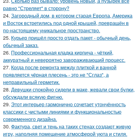
23.
Сколько раз бывало: уровень новый, а пузырёк всё
равно "Стреляет" в сторону?
24.
Загородный дом, в котором старая Европа, Америка
и Восток встретились под одной крышей, превращён в
по-настоящему уникальное пространство.
25.
Курьер пришёл просто отдать пакет - обычный день,
обычный заказ.
26.
Профессиональная кладка кирпича - чёткий,
аккуратный и невероятно завораживающий процесс.
27.
Когда после ремонта между плиткой и ванной
появляется чёрная плесень - это не "Сглаз", а
неправильный герметик.
28.
Девушки спокойно сидели в маке, жевали свои булки,
обсуждали всякую фигню.
29.
Этот интерьер гармонично сочетает утончённость
классики с чистыми линиями и функциональностью
современного дизайна.
30.
Фактура, свет и тень на таких стенах создают живую
игру, наполняя помещение атмосферой уюта и стиля.