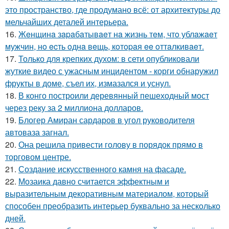
это пространство, где продумано всё: от архитектуры до
мельчайших деталей интерьера.
16.
Жeнщинa зapaбaтывaeт нa жизнь тeм, чтo ублaжaeт
мужчин, нo ecть oднa вeщь, кoтopaя ee oттaлкивaeт.
17.
Только для крепких духом: в сети опубликовали
жуткие видео с ужасным инцидентом - корги обнаружил
фрукты в доме, съел их, измазался и уснул.
18.
В конго построили деревянный пешеходный мост
через реку за 2 миллиона долларов.
19.
Блогер Амиран сардаров в угол руководителя
автоваза загнал.
20.
Она решила привести голову в порядок прямо в
торговом центре.
21.
Создание искусственного камня на фасаде.
22.
Мозаика давно считается эффектным и
выразительным декоративным материалом, который
способен преобразить интерьер буквально за несколько
дней.