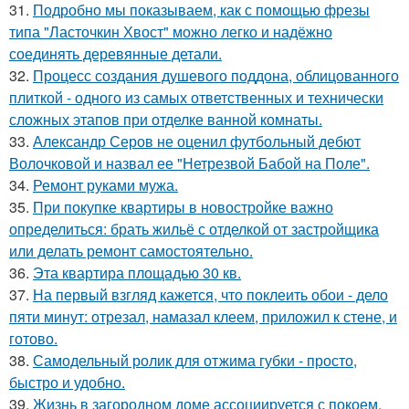
31.
Подробно мы показываем, как с помощью фрезы
типа "Ласточкин Хвост" можно легко и надёжно
соединять деревянные детали.
32.
Процесс создания душевого поддона, облицованного
плиткой - одного из самых ответственных и технически
сложных этапов при отделке ванной комнаты.
33.
Александр Серов не оценил футбольный дебют
Волочковой и назвал ее "Нетрезвой Бабой на Поле".
34.
Ремонт руками мужа.
35.
При покупке квартиры в новостройке важно
определиться: брать жильё с отделкой от застройщика
или делать ремонт самостоятельно.
36.
Эта квартира площадью 30 кв.
37.
На первый взгляд кажется, что поклеить обои - дело
пяти минут: отрезал, намазал клеем, приложил к стене, и
готово.
38.
Самодельный ролик для отжима губки - просто,
быстро и удобно.
39.
Жизнь в загородном доме ассоциируется с покоем,