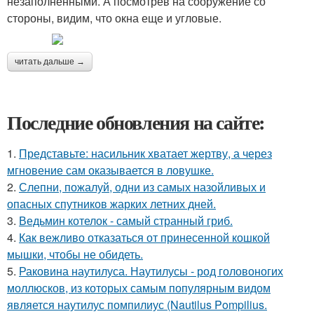
незаполненными. А посмотрев на сооружение со
стороны, видим, что окна еще и угловые.
читать дальше →
Последние обновления на сайте:
1.
Представьте: насильник хватает жертву, а через
мгновение сам оказывается в ловушке.
2.
Слепни, пожалуй, одни из самых назойливых и
опасных спутников жарких летних дней.
3.
Ведьмин котелок - самый странный гриб.
4.
Как вежливо отказаться от принесенной кошкой
мышки, чтобы не обидеть.
5.
Раковина наутилуса. Наутилусы - род головоногих
моллюсков, из которых самым популярным видом
является наутилус помпилиус (Nautilus Pompilius.