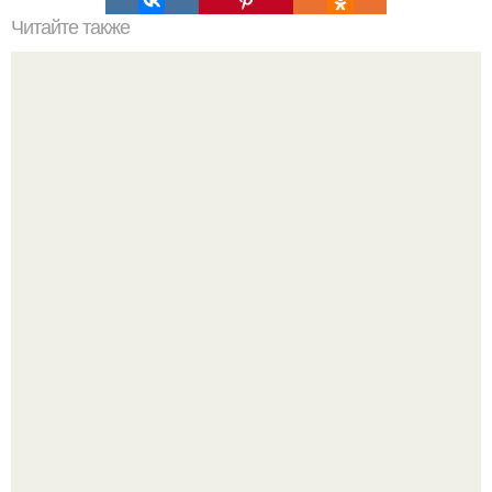
Читайте также
Сколько нужно рулонов обоев на комнату 15 кв м.
Рассчитаем рулоны обоев
В сети завирусился пост с просьбой придумать название