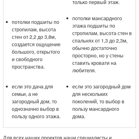
только первый этаж.
потолки мансардного
потолки подшиты по
этажа подшиты по
стропилам, высота
стропилам, высота стен в
стен от 2,2 до 3,8м,
спальнях от 1,3 до 2,3м,
создается ощущение
обычно достаточно
большого, открытого
просторно, но у стены
и свободного
ставить кровати на
пространства.
любителя.
если это дача для
если это загородный дом
семьи, а не
для нескольких
загородный дом, то
поколений, то выбор в
однозначно выбор в
пользу мансардного
пользу одного этажа.
дома.
Для всех наших проектов наши специалисты и