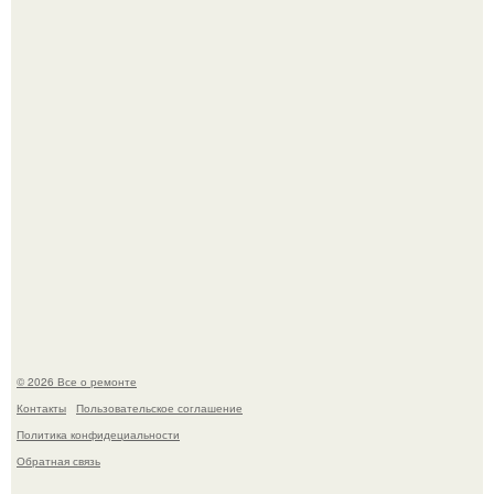
Мир моды, кажется, перевернулся.
Два турецких волшебника, два разных поколения - и
одна общая страсть.
© 2026 Все о ремонте
Контакты
Пользовательское соглашение
Политика конфидециальности
Обратная связь