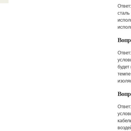
Ответ
сталь
испол
испол
Вопр
Ответ
услов
будет
темпе
изоля
Вопр
Ответ
услов
кабел
возде