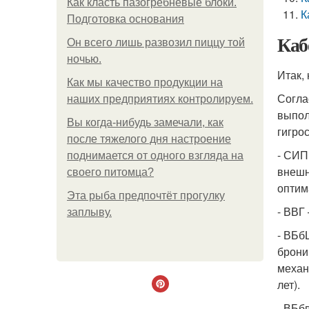
Как класть пазогребневые блоки.
К
Подготовка основания
Каб
Он всего лишь развозил пиццу той
ночью.
Итак,
Как мы качество продукции на
Согла
наших предприятиях контролируем.
выпол
Вы когда-нибудь замечали, как
гигро
после тяжелого дня настроение
- СИП
поднимается от одного взгляда на
внешн
своего питомца?
оптим
Эта рыба предпочтёт прогулку
- ВВГ
заплыву.
- ВБб
брони
механ
лет).
- ВБб