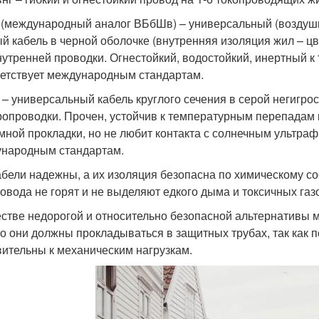
 (международный аналог ВБбШв) – универсальный (воздушн
й кабель в черной оболочке (внутренняя изоляция жил – цв
нутренней проводки. Огнестойкий, водостойкий, инертный к
етствует международным стандартам.
 – универсальный кабель круглого сечения в серой негигро
ропроводки. Прочен, устойчив к температурным перепадам 
мной прокладки, но не любит контакта с солнечным ультра
народным стандартам.
абели надежны, а их изоляция безопасна по химическому с
ровода не горят и не выделяют едкого дыма и токсичных газ
естве недорогой и относительно безопасной альтернативы 
о они должны прокладываться в защитных трубах, так как 
вительны к механическим нагрузкам.