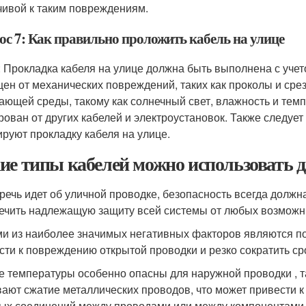
чивой к таким повреждениям.
ос 7: Как правильно проложить кабель на улице
: Прокладка кабеля на улице должна быть выполнена с учет
ен от механических повреждений, таких как проколы и сре
ающей среды, такому как солнечный свет, влажность и темп
рован от других кабелей и электроустановок. Также следуе
ируют прокладку кабеля на улице.
ие типы кабелей можно использовать д
 речь идет об уличной проводке, безопасность всегда долж
ечить надлежащую защиту всей системы от любых возмож
и из наиболее значимых негативных факторов являются пог
сти к повреждению открытой проводки и резко сократить с
е температуры особенно опасны для наружной проводки , т
ают сжатие металлических проводов, что может привести к
ых соединений между проводами или между компонентами