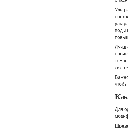
Ультр
поско
ультр
воды 
повыш
Лучши
прочн
темпе
систе
Важно
чтобы
Как
Для о
модиф
Прово