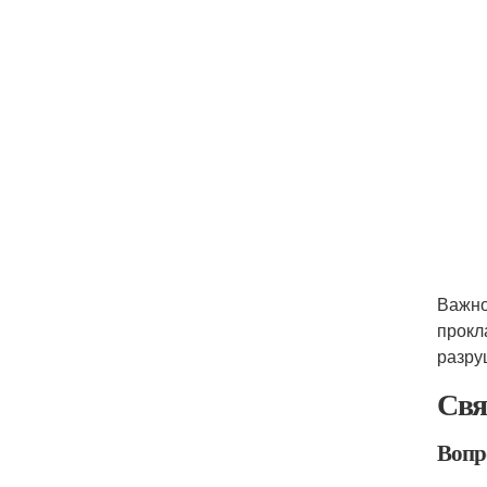
Важно
прокл
разру
Свя
Вопро