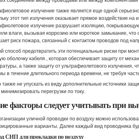
афиолетовое излучение также является еще одной серьезн
льку этот тип излучения оказывает прямое воздействие на 
афиолетовое излучение разрушает изоляцию, покрывающую 
или влаги, вызывая коррозию или короткое замыкание, что 
ает риск пожара, связанный с контактом проводов под на
й способ предотвратить эти потенциальные риски при мон
ую оболочку кабеля , которая обеспечивает защиту от мех
ратуры, а также защиту от ультрафиолетового излучения, ч
мы в течение длительного периода времени, не требуя част
 также не упускать из виду дополнительные источники защи
 минимизировать перегрузки по току.
ие факторы следует учитывать при вы
рганизации уличной проводки по воздуху можно использова
ицированные варианты. Далее каждый вид проводника буд
д СИП для прокладки по воздуху