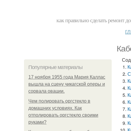
как правильно сделать ремонт до
г
Каб
Сод
К
Популярные материалы
С
17 ноября 1955 года Мария Каллас
К
вышла на сцену чикагской оперы и
К
сорвала овации.
К
Чем полировать оргстекло в
К
домашних условиях. Как
К
отполировать оргстекло своими
К
руками?
К
К