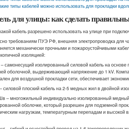
акие типы кабелей можно использовать для прокладки вдол
ель для улицы: как сделать правильн
 какой кабель разрешено использовать на улице при подклю
сно требованиям ПУЭ РФ, внешняя электропроводка для ча
няется механически прочными и пожароустойчивыми кабел
скопичной изоляцией:
 – самонесущий изолированный силовой кабель на основе 
ей оболочной, выдерживающий напряжение до 1 kV. Компа
ален для воздушной прокладки сети, обеспечивает экономи
 – силовой плоский кабель на 2-5 медных жил в двойной из
Шв – многожильный индивидуально изолированный медный 
рованной оболочке, который разрешен для подземной прокл
ическим нагрузкам, температурным перепадам и высокой вл
внг – гибкий и огнестойкий провод на 1-6 токопроводящих ж