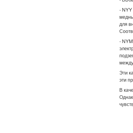
- NYY
медны
для в
Соотв
- NYM
элект
подзе
между
Эти к
эти п
В кач
Однак
чувст