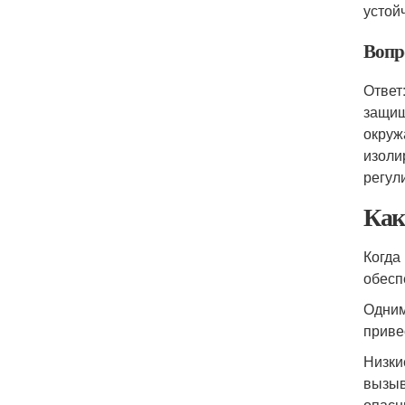
устой
Вопр
Ответ
защищ
окруж
изоли
регул
Как
Когда
обесп
Одним
приве
Низки
вызыв
опасн