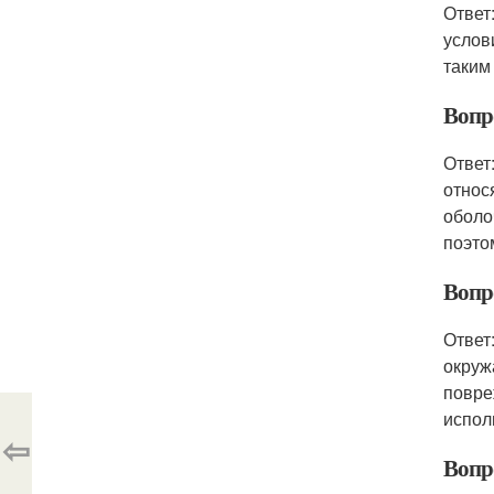
Ответ
услов
таким
Вопр
Ответ
относ
оболо
поэто
Вопр
Ответ
окруж
повре
испол
⇦
Вопр