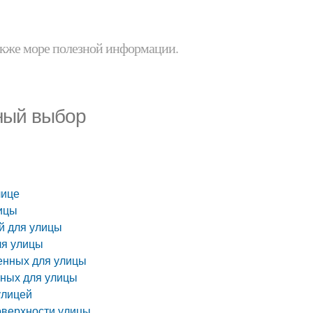
 также море полезной информации.
ьный выбор
лице
лицы
й для улицы
ля улицы
ченных для улицы
нных для улицы
улицей
оверхности улицы