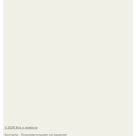
Вы когда-нибудь замечали, как после тяжелого дня
настроение поднимается от одного взгляда на своего
питомца?
Мир моды, кажется, перевернулся.
© 2026 Все о ремонте
Контакты
Пользовательское соглашение