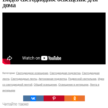
дома
Категории:
Светодиодное освещение
,
Светодиодная подсветка
,
Светодиодная
лента
,
Светодиодные ленты
,
Автономная подсветка
,
Подвесной светильник
,
Идеи
со светодиодной лентой
,
Общий освещение
,
Освещение в интерьере
,
Лента в
интерьере
Читайте также