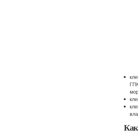
кле
ГПК
мор
кле
кле
вла
Как