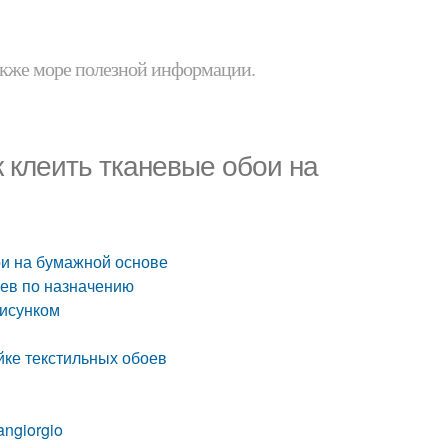
 также море полезной информации.
к клеить тканевые обои на
бои на бумажной основе
оев по назначению
рисунком
йке текстильных обоев
ngiorgio