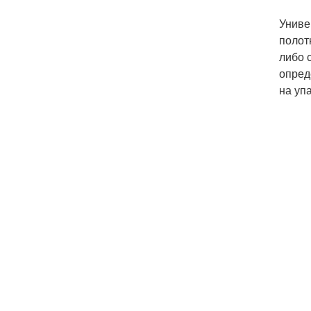
Униве
полот
либо 
опред
на уп