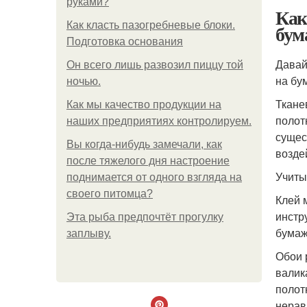
руками?
Как
Как класть пазогребневые блоки.
бум
Подготовка основания
Давай
Он всего лишь развозил пиццу той
на бу
ночью.
Ткане
Как мы качество продукции на
полот
наших предприятиях контролируем.
сущес
Вы когда-нибудь замечали, как
возде
после тяжелого дня настроение
Учиты
поднимается от одного взгляда на
своего питомца?
Клей 
инстр
Эта рыба предпочтёт прогулку
бумаж
заплыву.
Обои 
валик
полот
нерав