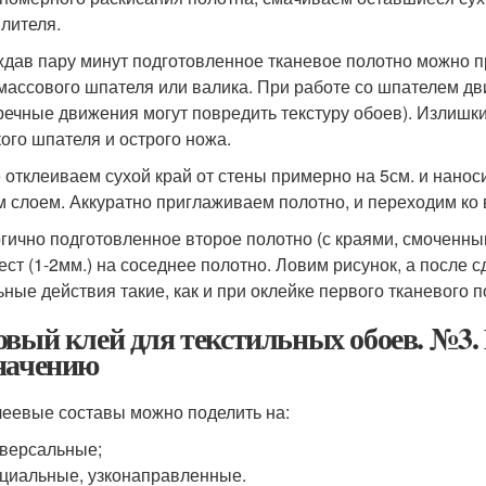
лителя.
дав пару минут подготовленное тканевое полотно можно п
массового шпателя или валика. При работе со шпателем дв
речные движения могут повредить текстуру обоев). Излишки
ого шпателя и острого ножа.
 отклеиваем сухой край от стены примерно на 5см. и нанос
м слоем. Аккуратно приглаживаем полотно, и переходим ко 
гично подготовленное второе полотно (с краями, смоченны
ест (1-2мм.) на соседнее полотно. Ловим рисунок, а после с
ьные действия такие, как и при оклейке первого тканевого п
овый клей для текстильных обоев. №3. 
начению
леевые составы можно поделить на:
версальные;
циальные, узконаправленные.