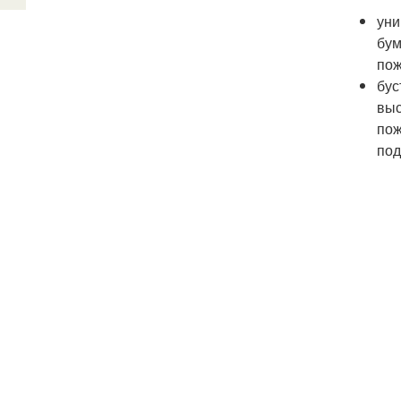
уни
бум
пож
бус
выс
пож
под