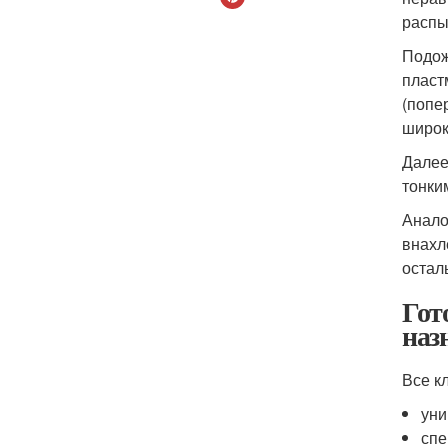
распы
Подож
пласт
(попе
широк
Далее
тонки
Анало
внахл
остал
Гот
наз
Все к
уни
спе