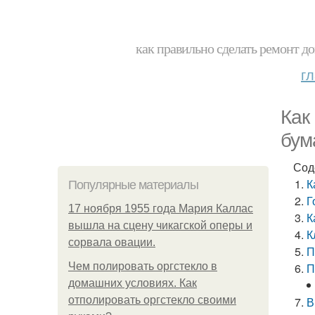
как правильно сделать ремонт до
г
Как
бум
Сод
К
Популярные материалы
Г
17 ноября 1955 года Мария Каллас
К
вышла на сцену чикагской оперы и
К
сорвала овации.
П
Чем полировать оргстекло в
П
домашних условиях. Как
отполировать оргстекло своими
В