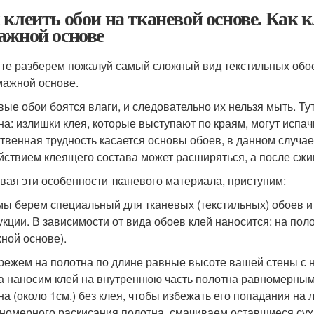
 клеить обои на тканевой основе. Как 
ажной основе
те разберем пожалуй самый сложный вид текстильных обоев
мажной основе.
вые обои боятся влаги, и следовательно их нельзя мыть. Тут
на: излишки клея, которые выступают по краям, могут испач
твенная трудность касается основы обоев, в данном случа
йствием клеящего состава может расширяться, а после сжи
вая эти особенности тканевого материала, приступим:
мы берем специальный для тканевых (текстильных) обоев и
укции. В зависимости от вида обоев клей наносится: на поло
ной основе).
режем на полотна по длине равные высоте вашей стены с
а наносим клей на внутреннюю часть полотна равномерным 
на (около 1см.) без клея, чтобы избежать его попадания на 
номерного раскисания полотна, смачиваем оставшиеся сух