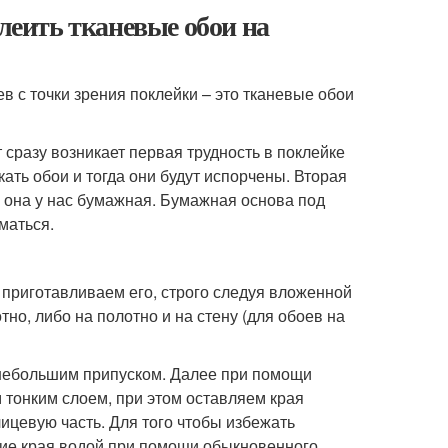
клеить тканевые обои на
 с точки зрения поклейки – это тканевые обои
 сразу возникает первая трудность в поклейке
кать обои и тогда они будут испорчены. Вторая
е она у нас бумажная. Бумажная основа под
маться.
 приготавливаем его, строго следуя вложенной
тно, либо на полотно и на стену (для обоев на
 небольшим припуском. Далее при помощи
тонким слоем, при этом оставляем края
лицевую часть. Для того чтобы избежать
ие края водой при помощи обыкновенного