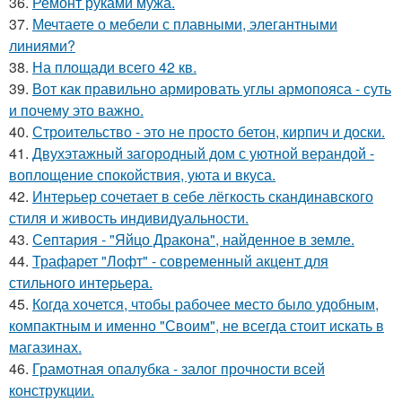
36.
Ремонт руками мужа.
37.
Мечтаете о мебели с плавными, элегантными
линиями?
38.
На площади всего 42 кв.
39.
Вот как правильно армировать углы армопояса - суть
и почему это важно.
40.
Строительство - это не просто бетон, кирпич и доски.
41.
Двухэтажный загородный дом с уютной верандой -
воплощение спокойствия, уюта и вкуса.
42.
Интерьер сочетает в себе лёгкость скандинавского
стиля и живость индивидуальности.
43.
Септария - "Яйцо Дракона", найденное в земле.
44.
Трафарет "Лофт" - современный акцент для
стильного интерьера.
45.
Когда хочется, чтобы рабочее место было удобным,
компактным и именно "Своим", не всегда стоит искать в
магазинах.
46.
Грамотная опалубка - залог прочности всей
конструкции.