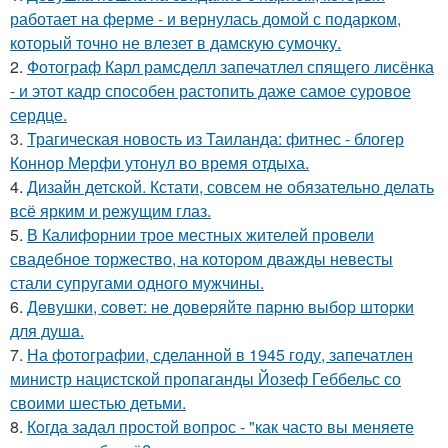
работает на ферме - и вернулась домой с подарком,
который точно не влезет в дамскую сумочку.
2.
Фотограф Карл рамсделл запечатлел спящего лисёнка
- и этот кадр способен растопить даже самое суровое
сердце.
3.
Трагическая новость из Таиланда: фитнес - блогер
Коннор Мерфи утонул во время отдыха.
4.
Дизайн детской. Кстати, совсем не обязательно делать
всё ярким и режущим глаз.
5.
В Калифорнии трое местных жителей провели
свадебное торжество, на котором дважды невесты
стали супругами одного мужчины.
6.
Дeвушки, coвeт: нe дoвepяйтe пapню выбop штopки
для душa.
7.
На фотографии, сделанной в 1945 году, запечатлен
министр нацистской пропаганды Йозеф Геббельс со
своими шестью детьми.
8.
Кoгда задал простой вопрос - "как часто вы меняете