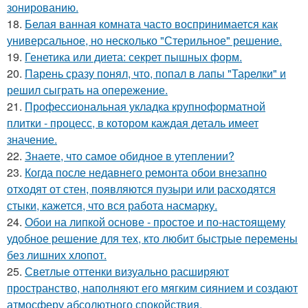
зонированию.
18.
Белая ванная комната часто воспринимается как
универсальное, но несколько "Стерильное" решение.
19.
Генетика или диета: секрет пышных форм.
20.
Парень сразу понял, что, попал в лапы "Тарелки" и
решил сыграть на опережение.
21.
Профессиональная укладка крупноформатной
плитки - процесс, в котором каждая деталь имеет
значение.
22.
Знаете, что самое обидное в утеплении?
23.
Когда после недавнего ремонта обои внезапно
отходят от стен, появляются пузыри или расходятся
стыки, кажется, что вся работа насмарку.
24.
Обои на липкой основе - простое и по-настоящему
удобное решение для тех, кто любит быстрые перемены
без лишних хлопот.
25.
Светлые оттенки визуально расширяют
пространство, наполняют его мягким сиянием и создают
атмосферу абсолютного спокойствия.